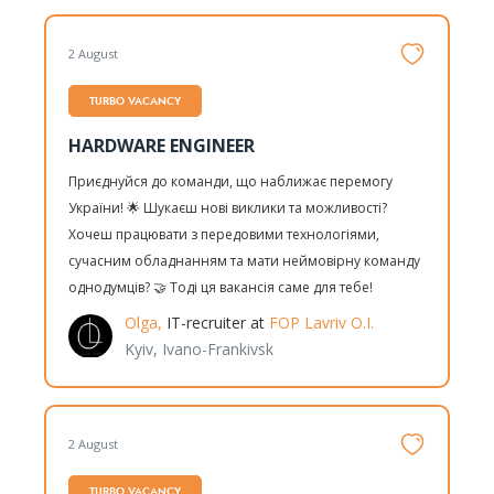
2 August
TURBO VACANCY
HARDWARE ENGINEER
Приєднуйся до команди, що наближає перемогу
України! 🌟 Шукаєш нові виклики та можливості?
Хочеш працювати з передовими технологіями,
сучасним обладнанням та мати неймовірну команду
однодумців? 🤝 Тоді ця вакансія саме для тебе!
Olga,
IT-recruiter at
FOP Lavriv O.I.
Kyiv, Ivano-Frankivsk
2 August
TURBO VACANCY