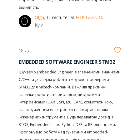
зайнятість.
Olga,
IT-recruiter at
FOP Lavriv O.I.
Kyiv
16 July
EMBEDDED SOFTWARE ENGINEER STM32
Шукаємо Embedded Engineer із впевненими знаннями
C/C++ та досвідом роботи з мікроконтролерами
STM32 для Miltech-компаній. Важливі практичні
навички роботи з периферією, цифровими
інтерфейсами (UART, SPI, I2C, CAN), схемотехнікою,
налагодженням електроніки та використанням
інженерних інструментів. Буде перевагою досвід із
RTOS, Embedded Linux, Python, DSP та RF-рішеннями.
Пропонуємо роботу над сучасними embedded-
проєктами в команді інженерів та можливість