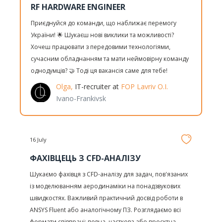
RF HARDWARE ENGINEER
Приєднуйся до команди, що наближає перемогу
України! 🌟 Шукаєш нові виклики та можливості?
Хочеш працювати з передовими технологіями,
сучасним обладнанням та мати неймовірну команду
однодумців? 🤝 Тоді ця вакансія саме для тебе!
Olga,
IT-recruiter at
FOP Lavriv O.I.
Ivano-Frankivsk
16 July
ФАХІВЦЕЦЬ З CFD-АНАЛІЗУ
Шукаємо фахівця з CFD-аналізу для задач, пов'язаних
із моделюванням аеродинаміки на понадзвукових
швидкостях. Важливий практичний досвід роботи в
ANSYS Fluent або аналогічному ПЗ. Розглядаємо всі
формати співпраці: повна, часткова або проєктна