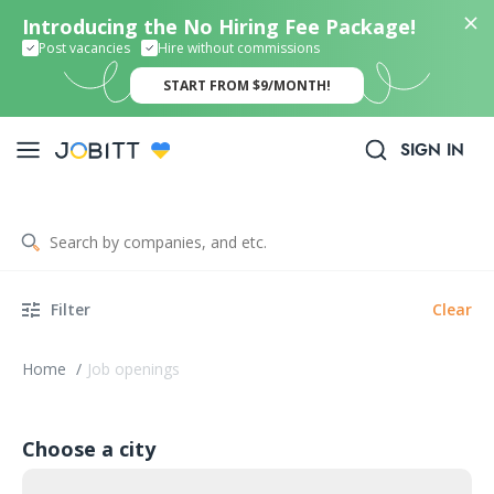
Introducing the No Hiring Fee Package!
Post vacancies
Hire without commissions
START FROM $9/MONTH!
SIGN IN
Filter
Clear
Home
/
Job openings
Choose a city