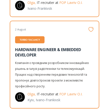
Olga,
IT-recruiter at
FOP Lavriv O.I.
Ivano-Frankivsk
2 August
TURBO VACANCY
HARDWARE ENGINEER & EMBEDDED
DEVELOPER
Компанія є провідним розробником інноваційних
рішень в галузі радіотехніки та телекомунікацій.
Працює над створенням передових технологій та
пропонує довгострокові проєкти з можливістю
професійного росту.
Olga,
IT-recruiter at
FOP Lavriv O.I.
Kyiv, Ivano-Frankivsk