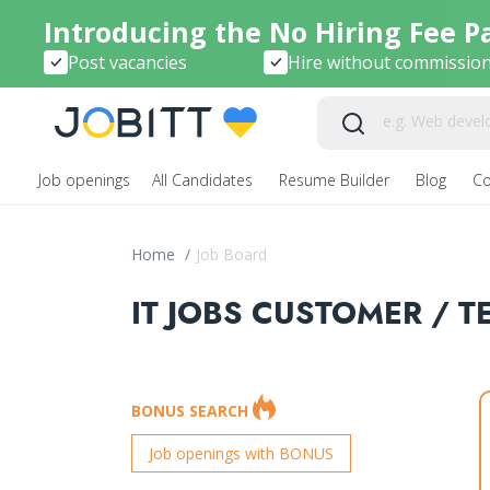
Introducing the No Hiring Fee P
Post vacancies
Hire without commissio
Job openings
All Candidates
Resume Builder
Blog
C
Home
/
Job Board
IT JOBS CUSTOMER / T
BONUS SEARCH
Job openings with BONUS