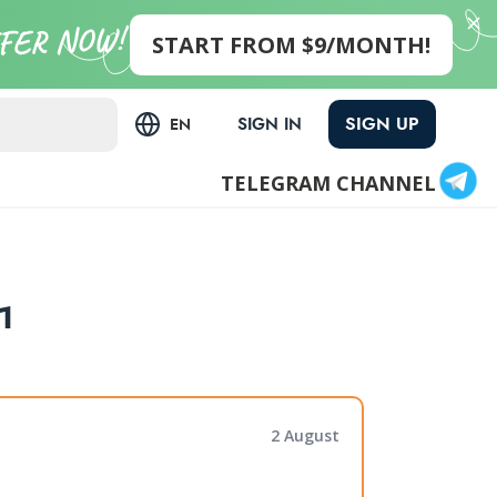
START FROM $9/MONTH!
SIGN UP
SIGN IN
EN
TELEGRAM CHANNEL
1
2 August