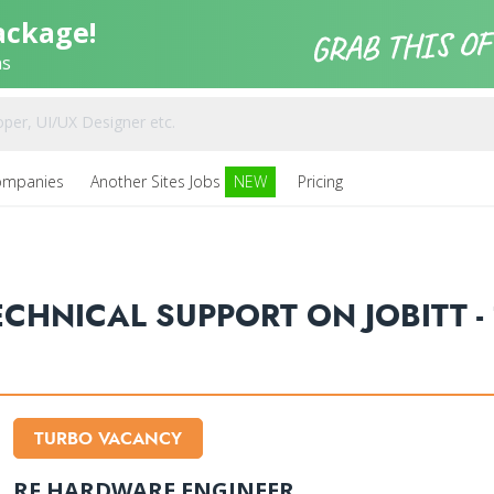
ackage!
ns
ompanies
Another Sites Jobs
NEW
Pricing
ECHNICAL SUPPORT ON JOBITT - 
TURBO VACANCY
RF HARDWARE ENGINEER