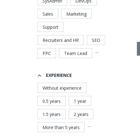
SysAdmin
DevOps
Sales
Marketing
Support
Recruiters and HR
SEO
...
PPC
Team Lead
EXPERIENCE
Without experience
0.5 years
1 year
1.5 years
2 years
...
More than 5 years