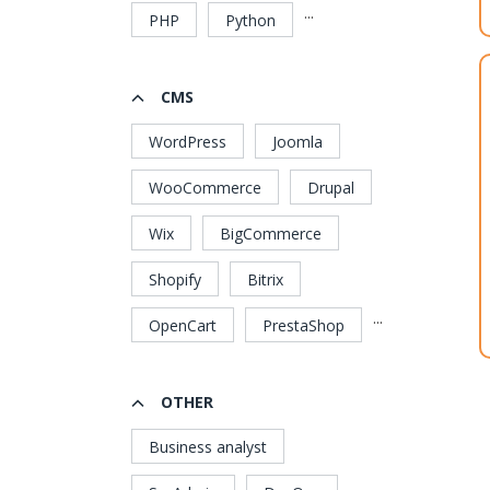
...
PHP
Python
CMS
WordPress
Joomla
WooCommerce
Drupal
Wix
BigCommerce
Shopify
Bitrix
...
OpenCart
PrestaShop
OTHER
Business analyst