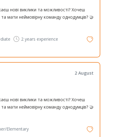
каєш нові виклики та можливості? Хочеш
та мати неймовірну команду однодумців? 🤝
diate
2 years
experience
2 August
каєш нові виклики та можливості? Хочеш
та мати неймовірну команду однодумців? 🤝
ner/Elementary