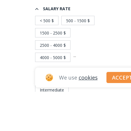
SALARY RATE
< 500 $
500 - 1500 $
1500 - 2500 $
2500 - 4000 $
...
4000 - 5000 $
We use
cookies
ACCEP
ENGLISH
Intermediate
Upper Intermediate
...
Advanced/Fluent