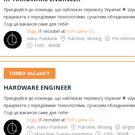
Приєднуйся до команди, що наближає перемогу України! 🌟 Шу
працювати з передовими технологіями, сучасним обладнанням 
Тоді ця вакансія саме для тебе!
Olga,
IT-recruiter at
FOP Lavriv O.I.
Ivano-Frankivsk
Full-time, Moving
Pre-Interme
1500 - 4000$
TURBO VACANCY
HARDWARE ENGINEER
Приєднуйся до команди, що наближає перемогу України! 🌟 Шу
працювати з передовими технологіями, сучасним обладнанням 
Тоді ця вакансія саме для тебе!
Olga,
IT-recruiter at
FOP Lavriv O.I.
Kyiv, Ivano-Frankivsk
Full-time, Moving
Begin
More than 3 years
experience
1200 - 3000$