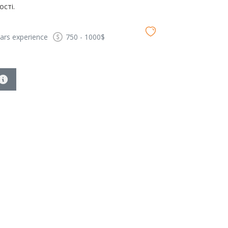
сті.
ears
experience
750 - 1000$