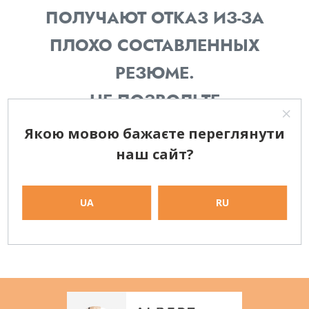
ПОЛУЧАЮТ ОТКАЗ ИЗ-ЗА
ПЛОХО СОСТАВЛЕННЫХ
РЕЗЮМЕ.
НЕ ПОЗВОЛЬТЕ
НЕКОРРЕКТНОМУ РЕЗЮМЕ
Якою мовою бажаєте переглянути
СТАТЬ ПРЕПЯТСТВИЕМ ВАШЕЙ
наш сайт?
КАРЬЕРЕ!
UA
RU
СОЗДАТЬ МОЕ РЕЗЮМЕ