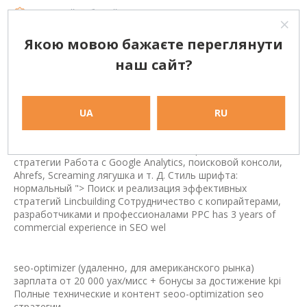
Полный рабочий день
Якою мовою бажаєте переглянути
наш сайт?
Переведено Google
ОРИГИНАЛ
UA
RU
seo-optimizer (удаленно, для американского рынка)
зарплата от 20 000 уах/мисс + бонусы за достижение kpi
Полные технические и контент seoo-optimization seo
стратегии Работа с Google Analytics, поисковой консоли,
Ahrefs, Screaming лягушка и т. Д. Стиль шрифта:
нормальный "> Поиск и реализация эффективных
стратегий Lincbuilding Сотрудничество с копирайтерами,
разработчиками и профессионалами PPC has 3 years of
commercial experience in SEO
wel
seo-optimizer (удаленно, для американского рынка)
зарплата от 20 000 уах/мисс + бонусы за достижение kpi
Полные технические и контент seoo-optimization seo
стратегии