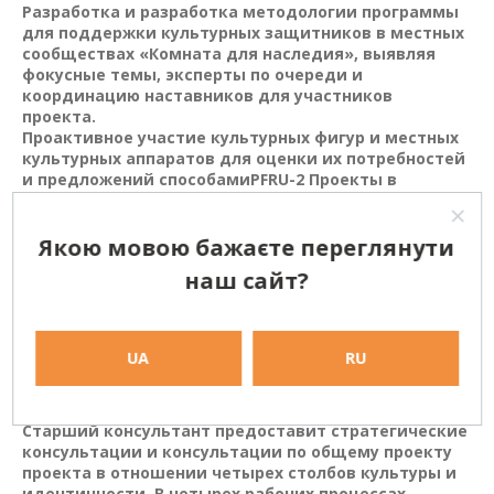
Разработка и разработка методологии программы
для поддержки культурных защитников в местных
сообществах «Комната для наследия», выявляя
фокусные темы, эксперты по очереди и
координацию наставников для участников
проекта.
Проактивное участие культурных фигур и местных
культурных аппаратов для оценки их потребностей
и предложений способамиPFRU-2 Проекты в
поддержку их через программную деятельность
«Культура и идентичность».
Подготовка тщательной документации процесса
Якою мовою бажаєте переглянути
обсуждения проектирования и разработки, а также
наш сайт?
предоставление подробных отчетов о поддержке
для PFRU-2, включая дальнейшие действия и их
ощутимые результаты.
loe:
220 рабочих дней в течение 12 месяцев, с июня
UA
RU
2025 года по июнь 2026 года.
PFRU-2 Приложение для кандидата на рекрутинг-кандидат
"Bold!" Важный "> Фон
Старший консультант предоставит стратегические
консультации и консультации по общему проекту
проекта в отношении четырех столбов культуры и
идентичности. В четырех рабочих процессах