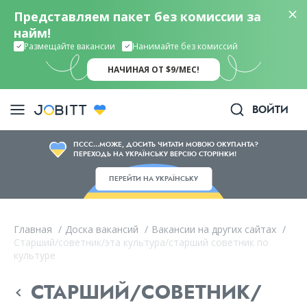
Представляем пакет без комиссии за
найм!
Размещайте вакансии
Нанимайте без комиссий
НАЧИНАЯ ОТ $9/МЕС!
ВОЙТИ
ПССС...МОЖЕ, ДОСИТЬ ЧИТАТИ МОВОЮ ОКУПАНТА?
ПЕРЕХОДЬ НА УКРАЇНСЬКУ ВЕРСІЮ СТОРІНКИ!
ПЕРЕЙТИ НА УКРАЇНСЬКУ
Главная
/
Доска вакансий
/
Вакансии на других сайтах
/
Старший/советник/эта культура/старший советник по
культуре
СТАРШИЙ/СОВЕТНИК/