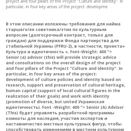
project and four pillars of the Project "Culture and Identity". In
particular, in four key areas of the project: developme
В этом описании изложены требования для найма
старшего/ее советника/этих по культурным
вопросам (долгосрочный контракт, только для
граждан) для поддержки Фонда партнерства для
стабильной Украины (PFRU-2), в частности, проекта«
Культура и идентичность ». Font-Weight: 400 ">
Senior (a) advisor (this) will provide strategic advice
and consultations on the overall design of the project
and four pillars of the Project "Culture and Identity". In
particular, in four key areas of the project:
development of culture policies and identity based on
research, support and preservation of cultural heritage,
human capital (support of local cultural figures in the
realization of their goals) and work with identity
(promotion of diverse, but united Украинская
идентичность). Font -Weight: 400 "> Senior (A) Advisor
(This) будет управлять разработкой программы
комнаты для наследия, участия экспертов и
наставничество местных культурных фигур, чтобы
способствовать изменениям в местном культурном