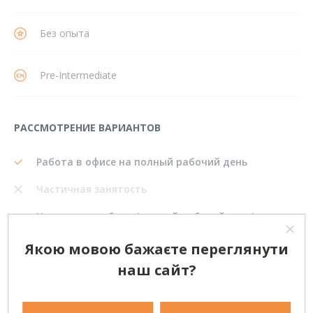
Без опыта
Pre-Intermediate
РАССМОТРЕНИЕ ВАРИАНТОВ
Работа в офисе на полный рабочий день
Частичная занятость
Удаленная работа (полный рабочий день)
Фриланс (одноразовые проекты)
Якою мовою бажаєте переглянути
наш сайт?
Переезд в другой город
Поделиться: