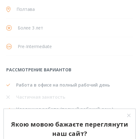
Полтава
Более 3 лет
Pre-Intermediate
РАССМОТРЕНИЕ ВАРИАНТОВ
Работа в офисе на полный рабочий день
Частичная занятость
Удаленная работа (полный рабочий день)
Фриланс (одноразовые проекты)
Якою мовою бажаєте переглянути
наш сайт?
Переезд в другой город