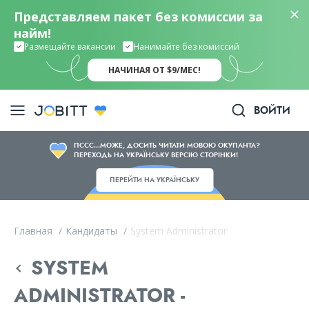
Представляем пакет без комиссии за
найм!
Размещайте вакансии
Нанимайте без комиссий
НАЧИНАЯ ОТ $9/МЕС!
ВОЙТИ
ПССС...МОЖЕ, ДОСИТЬ ЧИТАТИ МОВОЮ ОКУПАНТА?
ПЕРЕХОДЬ НА УКРАЇНСЬКУ ВЕРСІЮ СТОРІНКИ!
ПЕРЕЙТИ НА УКРАЇНСЬКУ
Главная
/
Кандидаты
/
System Administrator
SYSTEM
ADMINISTRATOR -