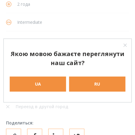
2 года
Intermediate
РАССМОТРЕНИЕ ВАРИАНТОВ
Якою мовою бажаєте переглянути
Работа в офисе на полный рабочий день
наш сайт?
Частичная занятость
Удаленная работа (полный рабочий день)
UA
RU
Фриланс (одноразовые проекты)
Переезд в другой город
Поделиться: