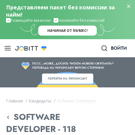
Представляем пакет без комиссии за
найм!
Размещайте вакансии
Нанимайте без комиссий
НАЧИНАЯ ОТ $9/МЕС!
ВОЙТИ
ПССС...МОЖЕ, ДОСИТЬ ЧИТАТИ МОВОЮ ОКУПАНТА?
ПЕРЕХОДЬ НА УКРАЇНСЬКУ ВЕРСІЮ СТОРІНКИ!
ПЕРЕЙТИ НА УКРАЇНСЬКУ
Главная
/
Кандидаты
/
Software Developer
SOFTWARE
DEVELOPER - 118