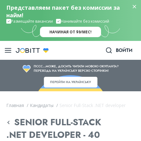
Представляем пакет без комиссии за
найм!
Размещайте вакансии
Нанимайте без комиссий
НАЧИНАЯ ОТ $9/МЕС!
ВОЙТИ
ПССС...МОЖЕ, ДОСИТЬ ЧИТАТИ МОВОЮ ОКУПАНТА?
ПЕРЕХОДЬ НА УКРАЇНСЬКУ ВЕРСІЮ СТОРІНКИ!
ПЕРЕЙТИ НА УКРАЇНСЬКУ
Главная
/
Кандидаты
/
Senior Full-Stack .NET developer
SENIOR FULL-STACK
.NET DEVELOPER - 40