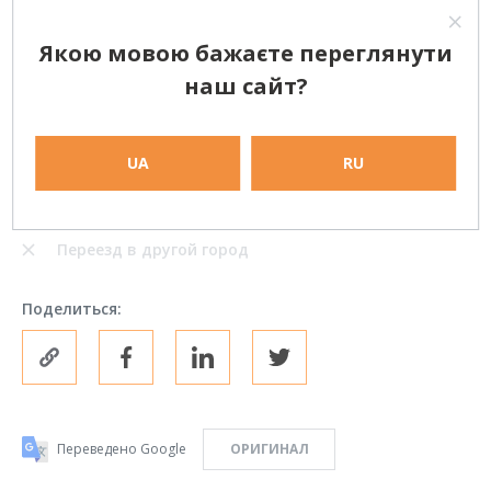
РАССМОТРЕНИЕ ВАРИАНТОВ
Якою мовою бажаєте переглянути
Работа в офисе на полный рабочий день
наш сайт?
Частичная занятость
UA
RU
Удаленная работа (полный рабочий день)
Фриланс (одноразовые проекты)
Переезд в другой город
Поделиться:
Переведено Google
ОРИГИНАЛ