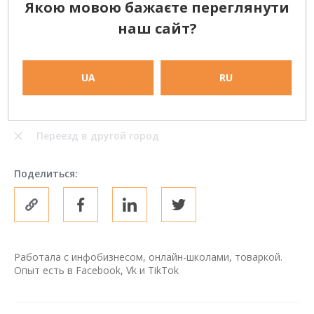
Якою мовою бажаєте переглянути
наш сайт?
Работа в офисе на полный рабочий день
Частичная занятость
UA
RU
Удаленная работа (полный рабочий день)
Фриланс (одноразовые проекты)
Переезд в другой город
Поделиться:
Работала с инфобизнесом, онлайн-школами, товаркой.
Опыт есть в Facebook, Vk и TikTok