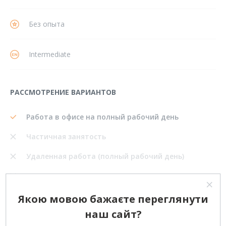
Без опыта
Intermediate
РАССМОТРЕНИЕ ВАРИАНТОВ
Работа в офисе на полный рабочий день
Частичная занятость
Удаленная работа (полный рабочий день)
Фриланс (одноразовые проекты)
Переезд в другой город
Якою мовою бажаєте переглянути
наш сайт?
Поделиться: