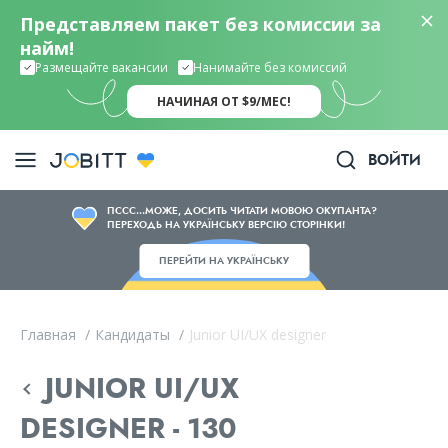
Представляем пакет без комиссии за
найм!
Размещайте вакансии
Нанимайте без комиссий
НАЧИНАЯ ОТ $9/МЕС!
ВОЙТИ
ПССС...МОЖЕ, ДОСИТЬ ЧИТАТИ МОВОЮ ОКУПАНТА?
ПЕРЕХОДЬ НА УКРАЇНСЬКУ ВЕРСІЮ СТОРІНКИ!
ПЕРЕЙТИ НА УКРАЇНСЬКУ
Главная
/
Кандидаты
/
Junior UI/UX designer
JUNIOR UI/UX
DESIGNER - 130