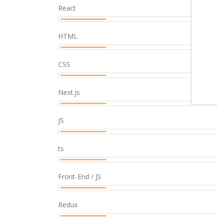
React
HTML
CSS
Next.js
JS
ts
Front-End / JS
Redux