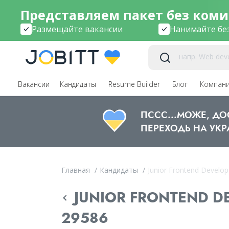
Представляем пакет без коми
Размещайте вакансии
Нанимайте бе
Вакансии
Кандидаты
Resume Builder
Блог
Компан
ПССС...МОЖЕ, Д
ПЕРЕХОДЬ НА УКР
Главная
/
Кандидаты
/
Junior Frontend Develope
JUNIOR FRONTEND DEV
29586