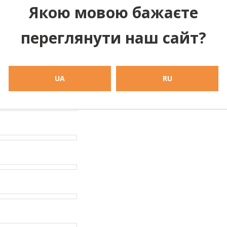
Якою мовою бажаєте
переглянути наш сайт?
UA
RU