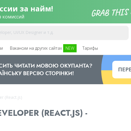
ссии за найм!
з комиссий
ии
Вакансии на других сайтах
NEW
Тарифы
ОСИТЬ ЧИТАТИ МОВОЮ ОКУПАНТА?
ПЕР
АЇНСЬКУ ВЕРСІЮ СТОРІНКИ!
r (React.js)
ELOPER (REACT.JS) -