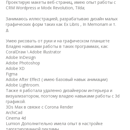
Проектирую макеты веб-страниц, имею опыт работы с
CRM Wordpress и Modx Revolution, Tilda;
Занимаюсь иллюстрацией, разрабатываю дизайн малых
графических форм таких как Ex Libris , In Memoriam и т.
д.
Умею рисовать от руки и на графическом планшете
Владею навыками работы в таких программах, как:
CoralDraw \ Adobe Illustrator
Adobe InDesign
Adobe Photoshop
Adobe XD
Figma
Adobe After Effect ( имею базовый навык анимации)
Adobe Lightroom.
Также я работала удаленно дизайнером интерьера и
визуализатором, поэтому владею навыками работы с 3d
графикой.
3Ds Max в связке с Corona Render
ArchiCad
Cinema 4d
Lumion Дополнительно имела опыт в настройке
таргетированной рекламы.