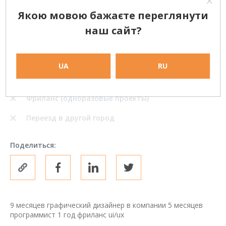
Якою мовою бажаєте переглянути
РАССМОТРЕНИЕ ВАРИАНТОВ
наш сайт?
Работа в офисе на полный рабочий день
Частичная занятость
UA
RU
Удаленная работа (полный рабочий день)
Фриланс (одноразовые проекты)
Переезд в другой город
Поделиться:
9 месяцев графический дизайнер в компании 5 месяцев
программист 1 год фриланс ui/ux