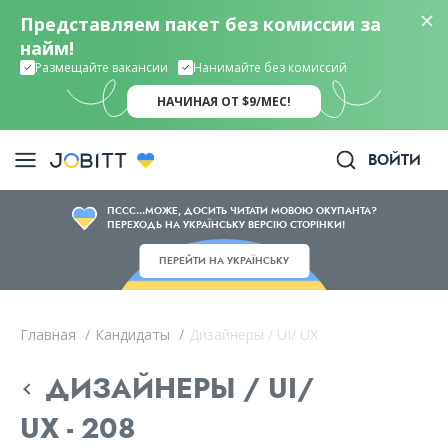
Представляем пакет без комиссии за
найм!
Размещайте вакансии
Нанимайте без комиссий
НАЧИНАЯ ОТ $9/МЕС!
ВОЙТИ
ПССС...МОЖЕ, ДОСИТЬ ЧИТАТИ МОВОЮ ОКУПАНТА?
ПЕРЕХОДЬ НА УКРАЇНСЬКУ ВЕРСІЮ СТОРІНКИ!
ПЕРЕЙТИ НА УКРАЇНСЬКУ
Главная
/
Кандидаты
/
Дизайнеры / UI/ UX
ДИЗАЙНЕРЫ / UI/
UX - 208