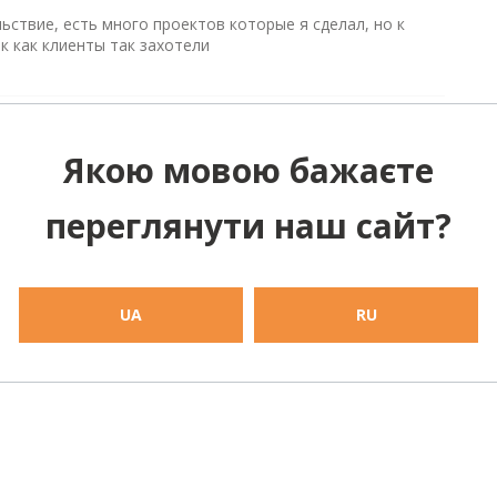
ствие, есть много проектов которые я сделал, но к
к как клиенты так захотели
Якою мовою бажаєте
е
переглянути наш сайт?
ИЗБРАННОЕ
UA
RU