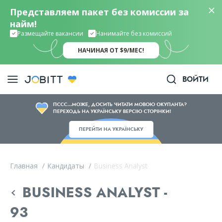
Представляем пакет без комиссии за
найм!
Размещайте вакансии
Нанимайте без комиссий
НАЧИНАЯ ОТ $9/МЕС!
ВОЙТИ
ПССС...МОЖЕ, ДОСИТЬ ЧИТАТИ МОВОЮ ОКУПАНТА?
ПЕРЕХОДЬ НА УКРАЇНСЬКУ ВЕРСІЮ СТОРІНКИ!
ПЕРЕЙТИ НА УКРАЇНСЬКУ
Главная
/
Кандидаты
/
Business Analyst
BUSINESS ANALYST -
93