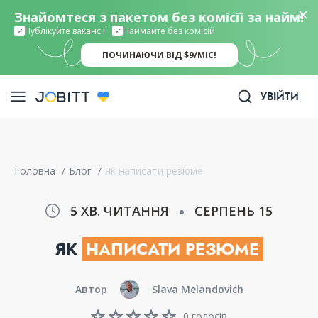
Знайомтеся з пакетом без комісії за найм!
Публікуйте вакансії
Наймайте без комісій
ПОЧИНАЮЧИ ВІД $9/МІС!
УВІЙТИ
Головна
/
Блог
/
Як написати резюме
5 ХВ. ЧИТАННЯ
СЕРПЕНЬ 15
ЯК
НАПИСАТИ РЕЗЮМЕ
Автор
Slava Melandovich
0 голосів