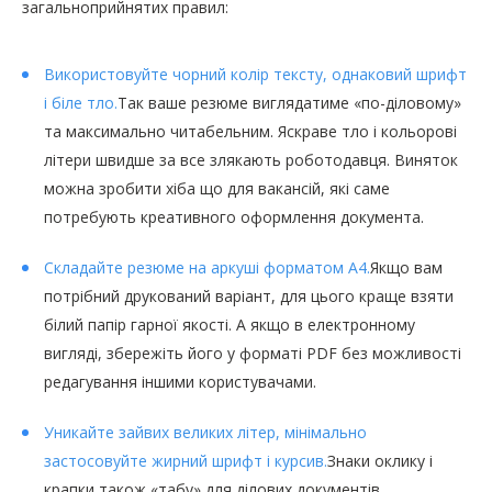
загальноприйнятих правил:
Використовуйте чорний колір тексту, однаковий шрифт
і біле тло.
Так ваше резюме виглядатиме «по-діловому»
та максимально читабельним. Яскраве тло і кольорові
літери швидше за все злякають роботодавця. Виняток
можна зробити хіба що для вакансій, які саме
потребують креативного оформлення документа.
Складайте резюме на аркуші форматом А4.
Якщо вам
потрібний друкований варіант, для цього краще взяти
білий папір гарної якості. А якщо в електронному
вигляді, збережіть його у форматі PDF без можливості
редагування іншими користувачами.
Уникайте зайвих великих літер, мінімально
застосовуйте жирний шрифт і курсив.
Знаки оклику і
крапки також «табу» для ділових документів.