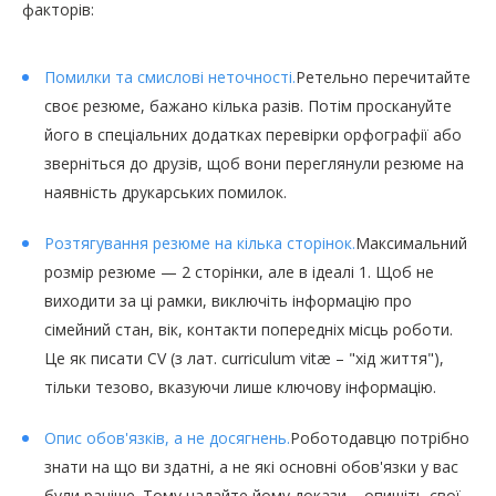
факторів:
Помилки та смислові неточності.
Ретельно перечитайте
своє резюме, бажано кілька разів. Потім проскануйте
його в спеціальних додатках перевірки орфографії або
зверніться до друзів, щоб вони переглянули резюме на
наявність друкарських помилок.
Розтягування резюме на кілька сторінок.
Максимальний
розмір резюме — 2 сторінки, але в ідеалі 1. Щоб не
виходити за ці рамки, виключіть інформацію про
сімейний стан, вік, контакти попередніх місць роботи.
Це як писати CV (з лат. сurriculum vitæ – "хід життя"),
тільки тезово, вказуючи лише ключову інформацію.
Опис обов'язків, а не досягнень.
Роботодавцю потрібно
знати на що ви здатні, а не які основні обов'язки у вас
були раніше. Тому надайте йому докази – опишіть свої