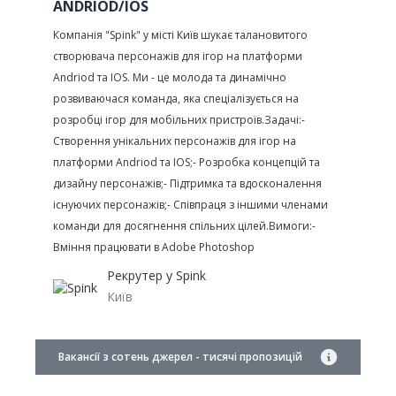
ANDRIOD/IOS
Компанія "Spink" у місті Київ шукає талановитого
створювача персонажів для ігор на платформи
Andriod та IOS. Ми - це молода та динамічно
розвиваючася команда, яка спеціалізується на
розробці ігор для мобільних пристроїв.Задачі:-
Створення унікальних персонажів для ігор на
платформи Andriod та IOS;- Розробка концепцій та
дизайну персонажів;- Підтримка та вдосконалення
існуючих персонажів;- Співпраця з іншими членами
команди для досягнення спільних цілей.Вимоги:-
Вміння працювати в Adobe Photoshop
Рекрутер у
Spink
Київ
Вакансії з сотень джерел - тисячі пропозицій