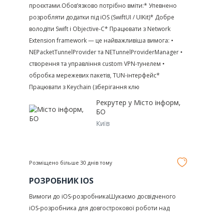
проєктами.Обов’язково потрібно вміти:* Упевнено
розробляти додатки під iOS (SwiftUI / UIKit)* Добре
володіти Swift і Objective-C* Працювати з Network
Extension framework — це найважливіша вимога: •
NEPacketTunnelProvider та NETunnelProviderManager •
створення та управління custom VPN-тунелем •
обробка мережевих пакетів, TUN-інтерфейс*
Працювати з Keychain (зберігання клю
Рекрутер у
Місто інформ,
БО
Київ
Розміщено більше 30 днів тому
РОЗРОБНИК IOS
Вимоги до iOS-розробникаШукаємо досвідченого
iOS-розробника для довгострокової роботи над