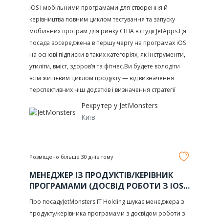
iOS і мобільними програмами для створення й
керівництва повним циклом тестування та запуску
мобільних програм для ринку США в студії JetApps.Ця
посада зосереджена в першу чергу на програмах iOS
на основі підписки в таких категоріях, як інструменти,
утиліти, вміст, здоров’я та фітнес.Ви будете володіти
всім життєвим циклом продукту — від визначення
перспективних ніш додатків і визначення стратегії
Рекрутер у
JetMonsters
Київ
Розміщено більше 30 днів тому
МЕНЕДЖЕР ІЗ ПРОДУКТІВ/КЕРІВНИК
ПРОГРАМАМИ (ДОСВІД РОБОТИ З IOS
ТА МОБІЛЬНИМИ ДОДАТКАМИ)
Про посадуJetMonsters IT Holding шукає менеджера з
продукту/керівника програмами з досвідом роботи з