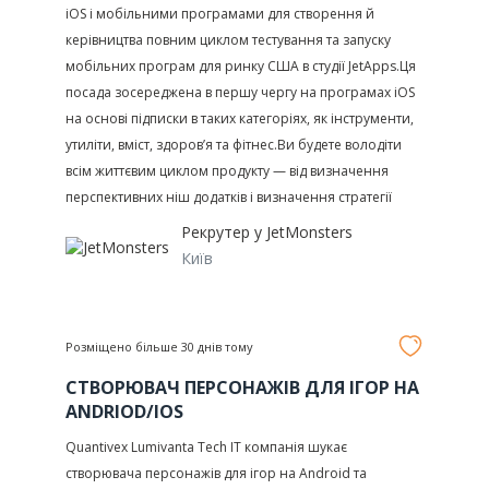
iOS і мобільними програмами для створення й
керівництва повним циклом тестування та запуску
мобільних програм для ринку США в студії JetApps.Ця
посада зосереджена в першу чергу на програмах iOS
на основі підписки в таких категоріях, як інструменти,
утиліти, вміст, здоров’я та фітнес.Ви будете володіти
всім життєвим циклом продукту — від визначення
перспективних ніш додатків і визначення стратегії
Рекрутер у
JetMonsters
Київ
Розміщено більше 30 днів тому
СТВОРЮВАЧ ПЕРСОНАЖІВ ДЛЯ ІГОР НА
ANDRIOD/IOS
Quantivex Lumivanta Tech ІТ компанія шукає
створювача персонажів для ігор на Android та