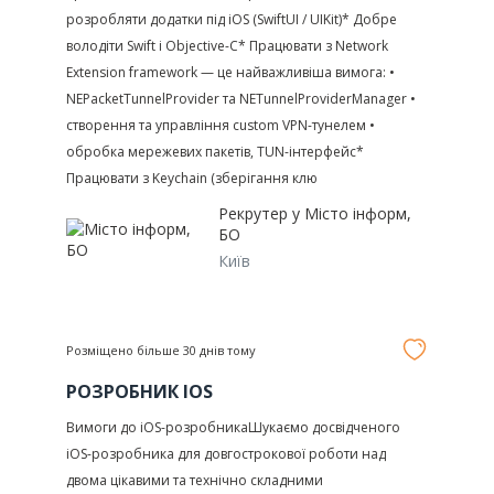
розробляти додатки під iOS (SwiftUI / UIKit)* Добре
володіти Swift і Objective-C* Працювати з Network
Extension framework — це найважливіша вимога: •
NEPacketTunnelProvider та NETunnelProviderManager •
створення та управління custom VPN-тунелем •
обробка мережевих пакетів, TUN-інтерфейс*
Працювати з Keychain (зберігання клю
Рекрутер у
Місто інформ,
БО
Київ
Розміщено більше 30 днів тому
РОЗРОБНИК IOS
Вимоги до iOS-розробникаШукаємо досвідченого
iOS-розробника для довгострокової роботи над
двома цікавими та технічно складними