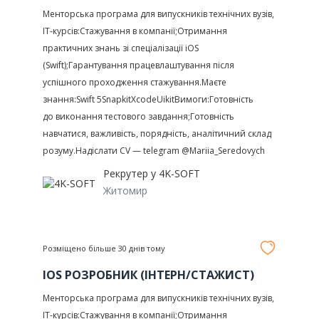
Менторська програма для випускників технічних вузів,
IT-курсів:Стажування в компанії;Отримання
практичних знань зі спеціалізації iOS
(Swift);Гарантування працевлаштування після
успішного проходження стажування.Маєте
знання:Swift 5SnapkitXcodeUikitВимоги:Готовність
до виконання тестового завдання;Готовність
навчатися, важливість, порядність, аналітичний склад
розуму.Надіслати CV — telegram @Mariia_Seredovych
Рекрутер у
4K-SOFT
Житомир
Розміщено більше 30 днів тому
IOS РОЗРОБНИК (ІНТЕРН/СТАЖИСТ)
Менторська програма для випускників технічних вузів,
IT-курсів:Стажування в компанії;Отримання