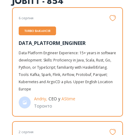
JOBITT - 854
6 серпня
TURBO ВАКАНСІЯ
DATA_PLATFORM_ENGINEER
Data Platform Engineer Experience: 15+ years in software
development. Skills: Proficiency in Java, Scala, Rust, Go,
Python, or TypeScript; familiarity with Haskell/Erlang.
Tools: Kafka, Spark, Flink, Airflow, Protobuf, Parquet;
Kubernetes and ArgoCD a plus. Upper English Location
Europe
Andriy,
CEO у
AStime
Торонто
2 серпня