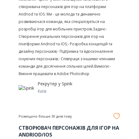
створювача персонажів для ігор на платформи
Andriod та IOS. Ми - це молода та динамічно
розвиваючася команда, яка спеціалізується на
розробці ігор для мобільних пристроїв.Задачі:-
Створення унікальних персонажів для ігор на
платформи Andriod та IOS;- Розробка концепцій та
дизайну персонажів;- Підтримка та вдосконалення
існуючих персонажів;- Співпраця з іншими членами
команди для досягнення спільних цілей.Вимоги:-
Вміння працювати в Adobe Photoshop
Рекрутер у
Spink
Київ
Розміщено більше 30 днів тому
СТВОРЮВАЧ ПЕРСОНАЖІВ ДЛЯ ІГОР НА
ANDRIOD/IOS