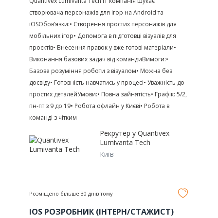
Quantivex Lumivanta Tech ІТ компанія шукає
створювача персонажів для ігор на Android та
iOSОбов’язки:• Створення простих персонажів для
мобільних ігор• Допомога в підготовці візуалів для
проєктів• Внесення правок у вже готові матеріали•
Виконання базових задач від командиВимоги:•
Базове розуміння роботи з візуалом• Можна без
досвіду• Готовність навчатись у процесі• Уважність до
простих деталейУмови:• Повна зайнятість• Графік: 5/2,
пн-пт з 9 до 19• Робота офлайн у Києві• Робота в
команді з чітким
Рекрутер у
Quantivex
Lumivanta Tech
Київ
Розміщено більше 30 днів тому
IOS РОЗРОБНИК (ІНТЕРН/СТАЖИСТ)