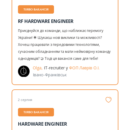
TURBO ВАКАНСІЯ
RF HARDWARE ENGINEER
Приєднуйся до команди, що наближає перемогу
України! 🌟 Шукаєш нові виклики та можливості?
Хочеш працювати з передовими технологіями,
сучасним обладнанням та мати неймовірну команду
однодумців? 🤝 Тоді ця вакансія саме для тебе!
Olga,
IT-recruiter у
ФОП Лаврів О.І.
Івано-Франківськ
2 серпня
TURBO ВАКАНСІЯ
HARDWARE ENGINEER