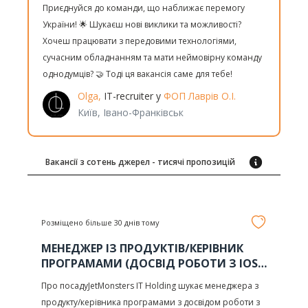
Приєднуйся до команди, що наближає перемогу
України! 🌟 Шукаєш нові виклики та можливості?
Хочеш працювати з передовими технологіями,
сучасним обладнанням та мати неймовірну команду
однодумців? 🤝 Тоді ця вакансія саме для тебе!
Olga,
IT-recruiter у
ФОП Лаврів О.І.
Київ, Івано-Франківськ
Вакансії з сотень джерел - тисячі пропозицій
Розміщено більше 30 днів тому
МЕНЕДЖЕР ІЗ ПРОДУКТІВ/КЕРІВНИК
ПРОГРАМАМИ (ДОСВІД РОБОТИ З IOS
ТА МОБІЛЬНИМИ ДОДАТКАМИ)
Про посадуJetMonsters IT Holding шукає менеджера з
продукту/керівника програмами з досвідом роботи з