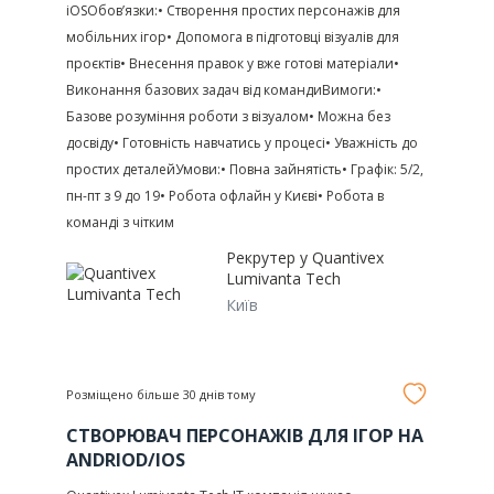
iOSОбов’язки:• Створення простих персонажів для
мобільних ігор• Допомога в підготовці візуалів для
проєктів• Внесення правок у вже готові матеріали•
Виконання базових задач від командиВимоги:•
Базове розуміння роботи з візуалом• Можна без
досвіду• Готовність навчатись у процесі• Уважність до
простих деталейУмови:• Повна зайнятість• Графік: 5/2,
пн-пт з 9 до 19• Робота офлайн у Києві• Робота в
команді з чітким
Рекрутер у
Quantivex
Lumivanta Tech
Київ
Розміщено більше 30 днів тому
СТВОРЮВАЧ ПЕРСОНАЖІВ ДЛЯ ІГОР НА
ANDRIOD/IOS