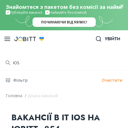
Знайомтеся з пакетом без комісії за найм!
Публікуйте вакансії
Наймайте без комісій
ПОЧИНАЮЧИ ВІД $9/МІС!
УВІЙТИ
Фільтр
Очистити
Головна
/
Дошка вакансій
ВАКАНСІЇ В IT IOS НА