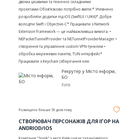
двома цікавими та технічно складними
проєктами.Обов’язково потрібно вміти:* Упевнено
розробляти додатки під iOS (SwiftUI / UIKit)* Добре
володіти Swift і Objective-C* Працювати з Network
Extension framework — це найважливіша вимога: •
NEPacketTunnelProvider та NETunnelProviderManager •
створення та управління custom VPN-тунелем •
обробка мережевих пакетів, TUN-інтерфейс*
Працювати з Keychain (зберігання клю
Рекрутер у
Місто інформ,
БО
Київ
Розміщено більше 30 днів тому
СТВОРЮВАЧ ПЕРСОНАЖІВ ДЛЯ ІГОР НА
ANDRIOD/IOS
Компанія "Spink" у місті Київ шукає талановитого