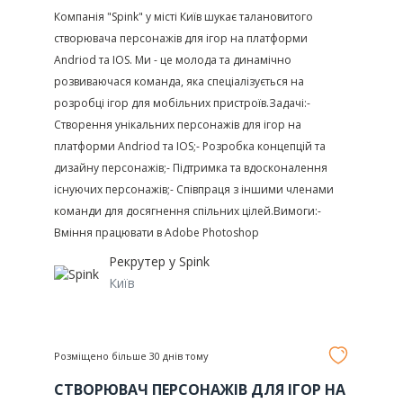
Компанія "Spink" у місті Київ шукає талановитого
створювача персонажів для ігор на платформи
Andriod та IOS. Ми - це молода та динамічно
розвиваючася команда, яка спеціалізується на
розробці ігор для мобільних пристроїв.Задачі:-
Створення унікальних персонажів для ігор на
платформи Andriod та IOS;- Розробка концепцій та
дизайну персонажів;- Підтримка та вдосконалення
існуючих персонажів;- Співпраця з іншими членами
команди для досягнення спільних цілей.Вимоги:-
Вміння працювати в Adobe Photoshop
Рекрутер у
Spink
Київ
Розміщено більше 30 днів тому
СТВОРЮВАЧ ПЕРСОНАЖІВ ДЛЯ ІГОР НА