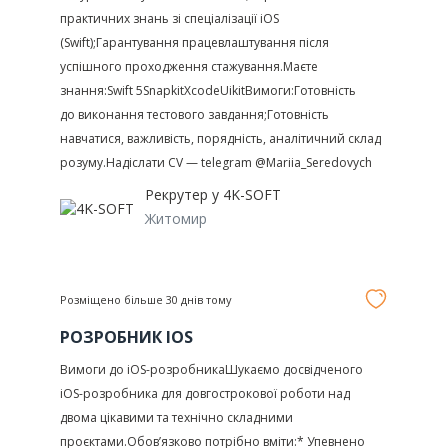
практичних знань зі спеціалізації iOS
(Swift);Гарантування працевлаштування після
успішного проходження стажування.Маєте
знання:Swift 5SnapkitXcodeUikitВимоги:Готовність
до виконання тестового завдання;Готовність
навчатися, важливість, порядність, аналітичний склад
розуму.Надіслати CV — telegram @Mariia_Seredovych
Рекрутер у
4K-SOFT
Житомир
Розміщено більше 30 днів тому
РОЗРОБНИК IOS
Вимоги до iOS-розробникаШукаємо досвідченого
iOS-розробника для довгострокової роботи над
двома цікавими та технічно складними
проєктами.Обов’язково потрібно вміти:* Упевнено