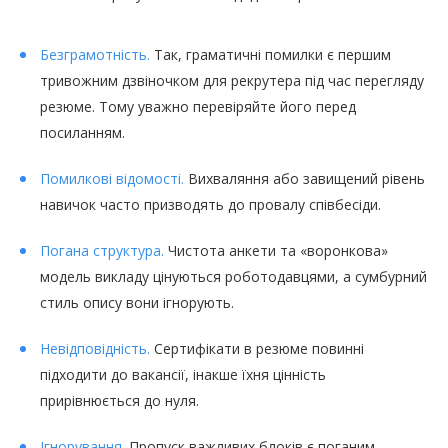
Безграмотність.
Так, граматичні помилки є першим
тривожним дзвіночком для рекрутера під час перегляду
резюме. Тому уважно перевіряйте його перед
посиланням.
Помилкові відомості.
Вихваляння або завищений рівень
навичок часто призводять до провалу співбесіди.
Погана структура.
Чистота анкети та «воронкова»
модель викладу цінуються роботодавцями, а сумбурний
стиль опису вони ігнорують.
Невідповідність.
Сертифікати в резюме повинні
підходити до вакансії, інакше їхня цінність
прирівнюється до нуля.
Ігнорування.
Пропуск важливих блоків є поганим