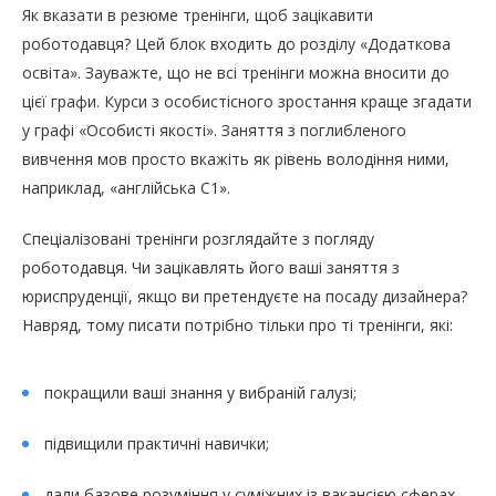
Як вказати в резюме тренінги, щоб зацікавити
роботодавця? Цей блок входить до розділу «Додаткова
освіта». Зауважте, що не всі тренінги можна вносити до
цієї графи. Курси з особистісного зростання краще згадати
у графі «Особисті якості». Заняття з поглибленого
вивчення мов просто вкажіть як рівень володіння ними,
наприклад, «англійська С1».
Спеціалізовані тренінги розглядайте з погляду
роботодавця. Чи зацікавлять його ваші заняття з
юриспруденції, якщо ви претендуєте на посаду дизайнера?
Навряд, тому писати потрібно тільки про ті тренінги, які:
покращили ваші знання у вибраній галузі;
підвищили практичні навички;
дали базове розуміння у суміжних із вакансією сферах