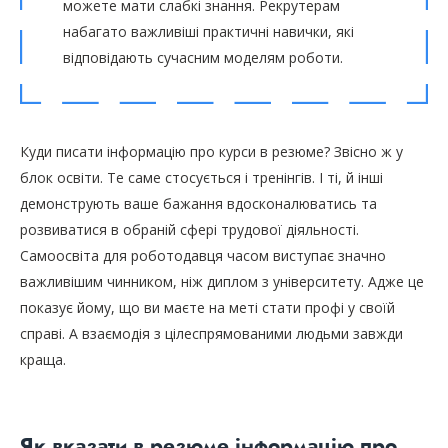
можете мати слабкі знання. Рекрутерам
набагато важливіші практичні навички, які
відповідають сучасним моделям роботи.
Куди писати інформацію про курси в резюме? Звісно ж у
блок освіти. Те саме стосується і тренінгів. І ті, й інші
демонструють ваше бажання вдосконалюватись та
розвиватися в обраній сфері трудової діяльності.
Самоосвіта для роботодавця часом виступає значно
важливішим чинником, ніж диплом з університету. Адже це
показує йому, що ви маєте на меті стати профі у своїй
справі. А взаємодія з цілеспрямованими людьми завжди
краща.
Як вказати в резюме інформацію про