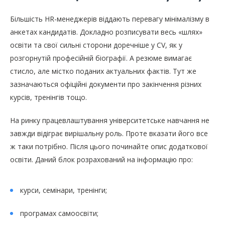
Більшість HR-менеджерів віддають перевагу мінімалізму в
анкетах кандидатів. Докладно розписувати весь «шлях»
освіти та свої сильні сторони доречніше у CV, як у
розгорнутій професійній біографії. А резюме вимагає
стисло, але містко поданих актуальних фактів. Тут же
зазначаються офіційні документи про закінчення різних
курсів, тренінгів тощо.
На ринку працевлаштування університетське навчання не
завжди відіграє вирішальну роль. Проте вказати його все
ж таки потрібно. Після цього починайте опис додаткової
освіти. Даний блок розрахований на інформацію про:
курси, семінари, тренінги;
програмах самоосвіти;