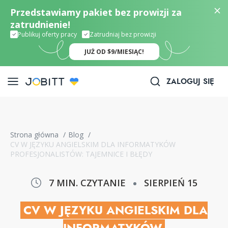
Przedstawiamy pakiet bez prowizji za
zatrudnienie!
Publikuj oferty pracy
Zatrudniaj bez prowizji
JUŻ OD $9/MIESIĄC!
ZALOGUJ SIĘ
Strona główna
/
Blog
/
CV W JĘZYKU ANGIELSKIM DLA INFORMATYKÓW
PROFESJONALISTÓW: TAJEMNICE I BŁĘDY
7 MIN. CZYTANIE
SIERPIEŃ 15
CV W JĘZYKU ANGIELSKIM DLA