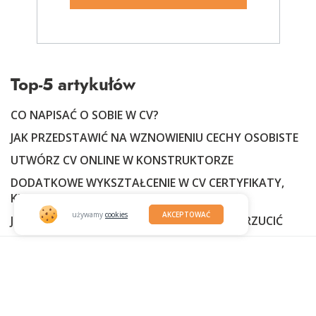
Top-5 artykułów
CO NAPISAĆ O SOBIE W CV?
JAK PRZEDSTAWIĆ NA WZNOWIENIU CECHY OSOBISTE
UTWÓRZ CV ONLINE W KONSTRUKTORZE
DODATKOWE WYKSZTAŁCENIE W CV CERTYFIKATY,
KURSY, NAGRODY W CV
używamy
cookies
AKCEPTOWAĆ
JOB OFFER: JAK PRAWIDŁOWO PRZYJĄĆ I ODRZUCIĆ
© JOBITT
WARUNKI PŁATNOŚCI
|
POLITYKA PRYWATNOŚCI
|
2023
WARUNKI OUTSTAFFINGU