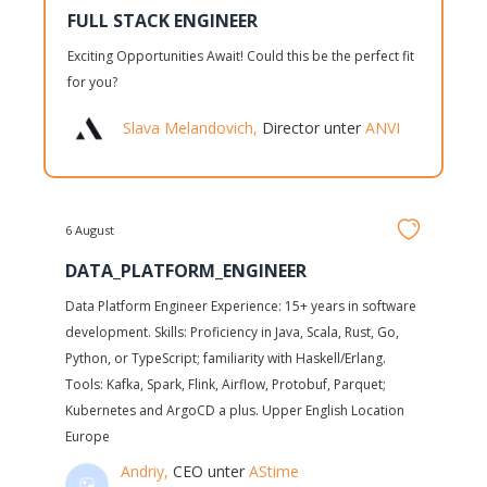
FULL STACK ENGINEER
Exciting Opportunities Await! Could this be the perfect fit
for you?
Slava Melandovich,
Director unter
ANVI
6 August
DATA_PLATFORM_ENGINEER
Data Platform Engineer Experience: 15+ years in software
development. Skills: Proficiency in Java, Scala, Rust, Go,
Python, or TypeScript; familiarity with Haskell/Erlang.
Tools: Kafka, Spark, Flink, Airflow, Protobuf, Parquet;
Kubernetes and ArgoCD a plus. Upper English Location
Europe
Andriy,
CEO unter
AStime