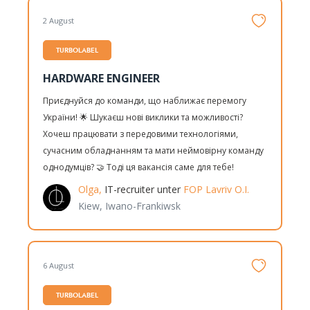
2 August
TURBOLABEL
HARDWARE ENGINEER
Приєднуйся до команди, що наближає перемогу
України! 🌟 Шукаєш нові виклики та можливості?
Хочеш працювати з передовими технологіями,
сучасним обладнанням та мати неймовірну команду
однодумців? 🤝 Тоді ця вакансія саме для тебе!
Olga,
IT-recruiter unter
FOP Lavriv O.I.
Kiew, Iwano-Frankiwsk
6 August
TURBOLABEL