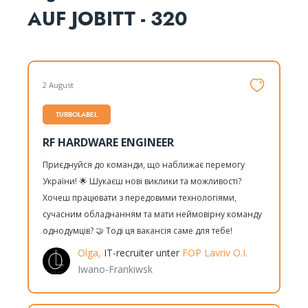
AUF JOBITT - 320
2 August
TURBOLABEL
RF HARDWARE ENGINEER
Приєднуйся до команди, що наближає перемогу
України! 🌟 Шукаєш нові виклики та можливості?
Хочеш працювати з передовими технологіями,
сучасним обладнанням та мати неймовірну команду
однодумців? 🤝 Тоді ця вакансія саме для тебе!
Olga,
IT-recruiter unter
FOP Lavriv O.I.
Iwano-Frankiwsk