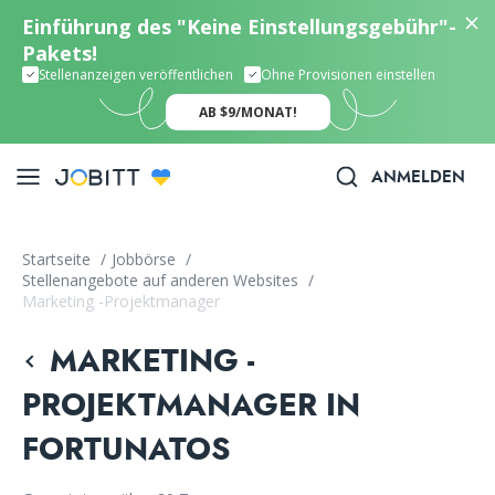
Einführung des "Keine Einstellungsgebühr"-
Pakets!
Stellenanzeigen veröffentlichen
Ohne Provisionen einstellen
AB $9/MONAT!
ANMELDEN
Startseite
/
Jobbörse
/
Stellenangebote auf anderen Websites
/
Marketing -Projektmanager
MARKETING -
PROJEKTMANAGER IN
FORTUNATOS