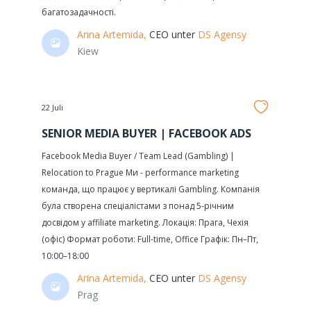
багатозадачності.
Arina Artemida,
CEO unter
DS Agensy
Kiew
22 Juli
SENIOR MEDIA BUYER | FACEBOOK ADS
Facebook Media Buyer / Team Lead (Gambling) |
Relocation to Prague Ми - performance marketing
команда, що працює у вертикалі Gambling. Компанія
була створена спеціалістами з понад 5-річним
досвідом у affiliate marketing. Локація: Прага, Чехія
(офіс) Формат роботи: Full-time, Office Графік: Пн–Пт,
10:00–18:00
Arina Artemida,
CEO unter
DS Agensy
Prag