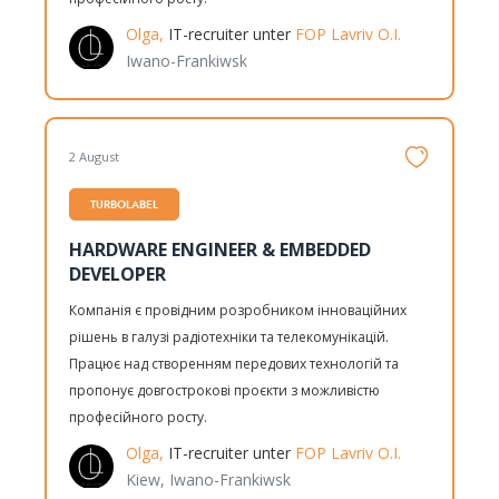
Olga,
IT-recruiter unter
FOP Lavriv O.I.
Iwano-Frankiwsk
2 August
TURBOLABEL
HARDWARE ENGINEER & EMBEDDED
DEVELOPER
Компанія є провідним розробником інноваційних
рішень в галузі радіотехніки та телекомунікацій.
Працює над створенням передових технологій та
пропонує довгострокові проєкти з можливістю
професійного росту.
Olga,
IT-recruiter unter
FOP Lavriv O.I.
Kiew, Iwano-Frankiwsk