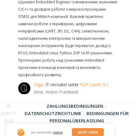
Шукаємо Embedded Engineer із впевненими знаннями
C/C++ та досвідом роботи з мікроконтролерами
STM32 для Miltech-компаній. Важливі практичні
навички роботи з периферією, цифровими
інтерфейсами (UART, SPI, I2C, CAN), схемотехнікою,
налагодженням електроніки та використанням
інженерних інструментів. Буде перевагою досвід із
RTOS, Embedded Linux, Python, DSP та RF-рішеннями.
Пропонуємо роботу над сучасними embedded-
проєктами в команді інженерів та можливість
професійного розвитку.
Olga,
IT-recruiter unter
FOP Lavriv O.I.
Kiew, Iwano-Frankiwsk
©
ZAHLUNGSBEDINGUNGEN
|
JOBITT
DATENSCHUTZRICHTLINIE
|
BEDINGUNGEN FÜR
2023
PERSONALÜBERLASSUNG
wir verwenden
cookies
AKZEPTIEREN