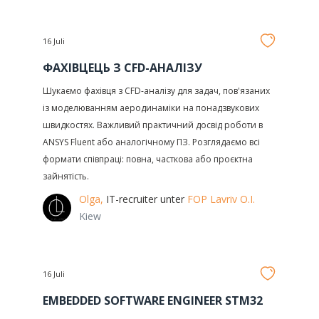
16 Juli
ФАХІВЦЕЦЬ З CFD-АНАЛІЗУ
Шукаємо фахівця з CFD-аналізу для задач, пов'язаних
із моделюванням аеродинаміки на понадзвукових
швидкостях. Важливий практичний досвід роботи в
ANSYS Fluent або аналогічному ПЗ. Розглядаємо всі
формати співпраці: повна, часткова або проєктна
зайнятість.
Olga,
IT-recruiter unter
FOP Lavriv O.I.
Kiew
16 Juli
EMBEDDED SOFTWARE ENGINEER STM32