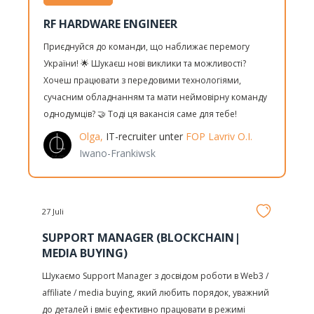
RF HARDWARE ENGINEER
Приєднуйся до команди, що наближає перемогу
України! 🌟 Шукаєш нові виклики та можливості?
Хочеш працювати з передовими технологіями,
сучасним обладнанням та мати неймовірну команду
однодумців? 🤝 Тоді ця вакансія саме для тебе!
Olga,
IT-recruiter unter
FOP Lavriv O.I.
Iwano-Frankiwsk
27 Juli
SUPPORT MANAGER (BLOCKCHAIN|
MEDIA BUYING)
Шукаємо Support Manager з досвідом роботи в Web3 /
affiliate / media buying, який любить порядок, уважний
до деталей і вміє ефективно працювати в режимі