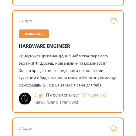
2 August
TURBOLABEL
HARDWARE ENGINEER
Приєднуйся до команди, що наближає перемогу
України! 🌟 Шукаєш нові виклики та можливості?
Хочеш працювати з передовими технологіями,
сучасним обладнанням та мати неймовірну команду
однодумців? 🤝 Тоді ця вакансія саме для тебе!
Olga,
IT-recruiter unter
FOP Lavriv O.I.
Kiew, Iwano-Frankiwsk
2 August