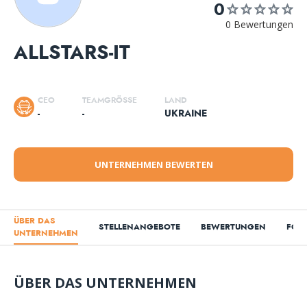
0
0 Bewertungen
ALLSTARS-IT
CEO
TEAMGRÖSSE
LAND
-
-
UKRAINE
UNTERNEHMEN BEWERTEN
ÜBER DAS
STELLENANGEBOTE
BEWERTUNGEN
FOT
UNTERNEHMEN
ÜBER DAS UNTERNEHMEN