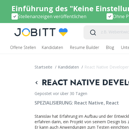
Einführung des "Keine Einstell
Stellenanzeigen veröffentlichen
Ohne Pr
Offene Stellen
Kandidaten
Resume Builder
Blog
Unt
Startseite
/
Kandidaten
/
React Native Developer
REACT NATIVE DEVEL
Gepostet vor über 30 Tagen
SPEZIALISIERUNG:
React Native
React
Stanislav hat Erfahrung im Aufbau und der Entwick
erfahren darin, ein Projekt von seinem Design bis 
Er kann auch Anwendungen zum Testen einrichten. E