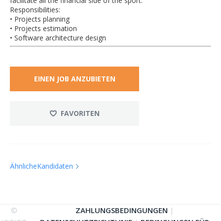
facilitate all the financial side of the sport.
Responsibilities:
• Projects planning
• Projects estimation
• Software architecture design
EINEN JOB ANZUBIETEN
FAVORITEN
ÄhnlicheKandidaten
©
ZAHLUNGSBEDINGUNGEN
|