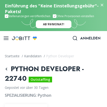
Einführung des "Keine Einstellungsgebühr"-
Pakets!
Stellenanzeigen veröffentlichen
Ohne Provisionen einstellen
AB $9/MONAT!
ANMELDEN
Startseite
/
Kandidaten
/
Python Developer
PYTHON DEVELOPER -
22740
Outstaffing
Gepostet vor über 30 Tagen
SPEZIALISIERUNG:
Python