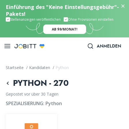
Einführung des "Keine Einstellungsgebühr"-
Pakets!
Stellenanzeigen veröffentlichen
Ohne Provisionen einstellen
AB $9/MONAT!
ANMELDEN
Startseite
/
Kandidaten
/
Python
PYTHON - 270
Gepostet vor über 30 Tagen
SPEZIALISIERUNG:
Python