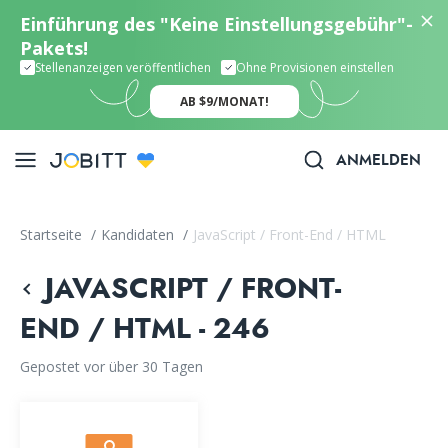
Einführung des "Keine Einstellungsgebühr"-
Pakets!
Stellenanzeigen veröffentlichen
Ohne Provisionen einstellen
AB $9/MONAT!
ANMELDEN
Startseite
/
Kandidaten
/
JavaScript / Front-End / HTML
JAVASCRIPT / FRONT-
END / HTML - 246
Gepostet vor über 30 Tagen