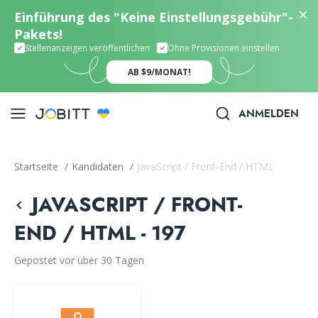
Einführung des "Keine Einstellungsgebühr"-
Pakets!
Stellenanzeigen veröffentlichen
Ohne Provisionen einstellen
AB $9/MONAT!
ANMELDEN
Startseite
/
Kandidaten
/
JavaScript / Front-End / HTML
JAVASCRIPT / FRONT-
END / HTML - 197
Gepostet vor über 30 Tagen