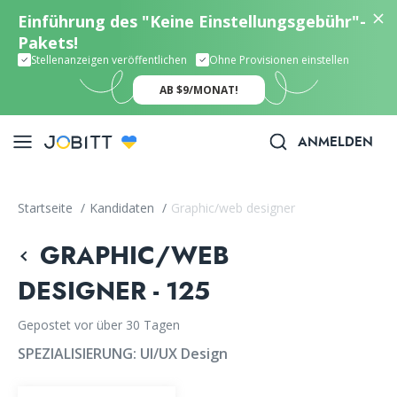
Einführung des "Keine Einstellungsgebühr"-
Pakets!
Stellenanzeigen veröffentlichen
Ohne Provisionen einstellen
AB $9/MONAT!
ANMELDEN
Startseite
/
Kandidaten
/
Graphic/web designer
GRAPHIC/WEB
DESIGNER - 125
Gepostet vor über 30 Tagen
SPEZIALISIERUNG:
UI/UX Design