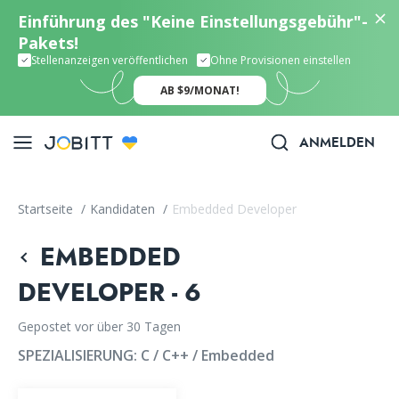
Einführung des "Keine Einstellungsgebühr"-
Pakets!
Stellenanzeigen veröffentlichen
Ohne Provisionen einstellen
AB $9/MONAT!
ANMELDEN
Startseite
/
Kandidaten
/
Embedded Developer
EMBEDDED
DEVELOPER - 6
Gepostet vor über 30 Tagen
SPEZIALISIERUNG:
C / C++ / Embedded