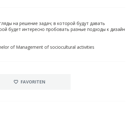
ляды на решение задач; в которой будут давать
рой будет интересно пробовать разные подходы к дизайн
helor of Management of sociocultural activities
FAVORITEN