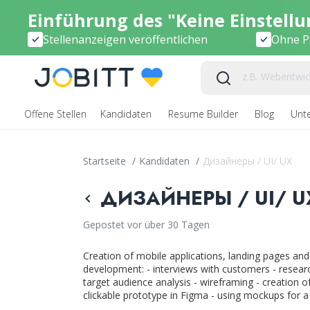
Einführung des "Keine Einstell
Stellenanzeigen veröffentlichen
Ohne Pr
Offene Stellen
Kandidaten
Resume Builder
Blog
Unt
Startseite
/
Kandidaten
/
Дизайнеры / UI/ UX
ДИЗАЙНЕРЫ / UI/ UX
Gepostet vor über 30 Tagen
Сreation of mobile applications, landing pages and
development: - interviews with customers - researc
target audience analysis - wireframing - creation of
clickable prototype in Figma - using mockups for a