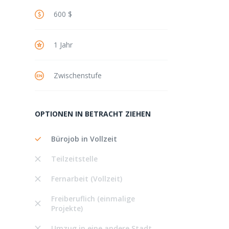
600 $
1 Jahr
Zwischenstufe
OPTIONEN IN BETRACHT ZIEHEN
Bürojob in Vollzeit
Teilzeitstelle
Fernarbeit (Vollzeit)
Freiberuflich (einmalige
Projekte)
Umzug in eine andere Stadt