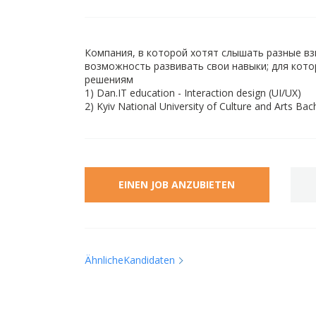
Компания, в которой хотят слышать разные взг
возможность развивать свои навыки; для кото
решениям
1) Dan.IT education - Interaction design (UI/UX)
2) Kyiv National University of Culture and Arts Bac
EINEN JOB ANZUBIETEN
ÄhnlicheKandidaten