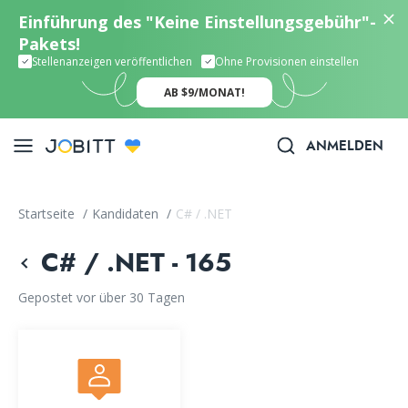
Einführung des "Keine Einstellungsgebühr"-
Pakets!
Stellenanzeigen veröffentlichen
Ohne Provisionen einstellen
AB $9/MONAT!
ANMELDEN
Startseite
/
Kandidaten
/
C# / .NET
C# / .NET - 165
Gepostet vor über 30 Tagen