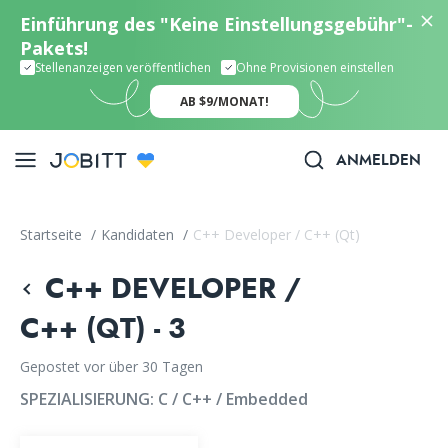
Einführung des "Keine Einstellungsgebühr"-
Pakets!
Stellenanzeigen veröffentlichen
Ohne Provisionen einstellen
AB $9/MONAT!
ANMELDEN
Startseite
/
Kandidaten
/
C++ Developer / C++ (Qt)
C++ DEVELOPER /
C++ (QT) - 3
Gepostet vor über 30 Tagen
SPEZIALISIERUNG:
C / C++ / Embedded