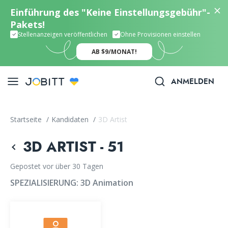
Einführung des "Keine Einstellungsgebühr"-
Pakets!
Stellenanzeigen veröffentlichen
Ohne Provisionen einstellen
AB $9/MONAT!
ANMELDEN
Startseite
/
Kandidaten
/
3D Artist
3D ARTIST - 51
Gepostet vor über 30 Tagen
SPEZIALISIERUNG:
3D Animation