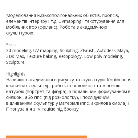
Моделювання низькополігональних об'єктів, пропсів,
елементів інтер'єру і т.д. UVmapping і текстурування для
мобільних ігор (фріланс). Робота з академічною
скульптурою.
Skills
3d modeling, UV mapping, Sculpting, ZBrush, Autodesk Maya,
3Ds Max, Texture baking, Retopology, Low poly modeling,
Sculpture
Highlights
Навички з академічного рисунку та скульптури. Копіювання
класичних скульптур, робота з чоловічою та жіночою
натурою (портрет та фігура), з подальшим формуванням в
силіконі, або гіпсі (під розколотку), і послідуючим
відливанням скульптур у матеріалі (гіпс, акрилова смола) і
її тонування з імітацією під бронзу.