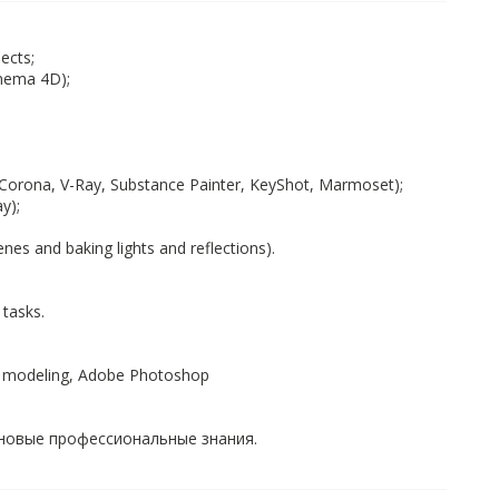
ects;
inema 4D);
 (Corona, V-Ray, Substance Painter, KeyShot, Marmoset);
y);
nes and baking lights and reflections).
 tasks.
d modeling, Adobe Photoshop
новые профессиональные знания.