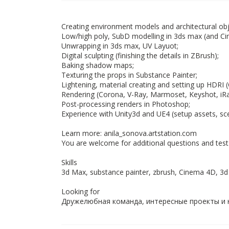
Creating environment models and architectural obj
Low/high poly, SubD modelling in 3ds max (and C
Unwrapping in 3ds max, UV Layuot;
Digital sculpting (finishing the details in ZBrush);
Baking shadow maps;
Texturing the props in Substance Painter;
Lightening, material creating and setting up HDRI
Rendering (Corona, V-Ray, Marmoset, Keyshot, iRa
Post-processing renders in Photoshop;
Experience with Unity3d and UE4 (setup assets, sce
Learn more: anila_sonova.artstation.com
You are welcome for additional questions and test
Skills
3d Max, substance painter, zbrush, Cinema 4D, 3
Looking for
Дружелюбная команда, интересные проекты и 