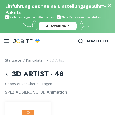
Einführung des "Keine Einstellungsgebühr"-
Pakets!
Stellenanzeigen veröffentlichen
Ohne Provisionen einstellen
AB $9/MONAT!
ANMELDEN
Startseite
/
Kandidaten
/
3D Artist
3D ARTIST - 48
Gepostet vor über 30 Tagen
SPEZIALISIERUNG:
3D Animation