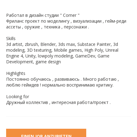
Работал в дизайн студии " Corner "
Фриланс проект по моделингу , визуализации , гейм-реди
ассеты , оружие , техника , персонажи .
Skills
3d artist, zbrush, Blender, 3ds max, Substace Painter, 3d
modeling, 3D texturing, Mobile games, High Poly, Unreal
Engine 4, Unity, lowpoly modeling, GameDev, Game
Development, game design
Highlights
Постоянно обучаюсь , развиваюсь . Много работаю ,
люблю геймдев ! нормально воспринимаю критику.
Looking for
Дружный коллектив , интересная работа/проект .
EINEN JOB ANZUBIETEN