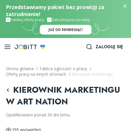
Przedstawiamy pakiet bez prowizji za
zatrudnienie!
Publikuj oferty pracy
Zatrudniaj bez prowizji
JUŻ OD $9/MIESIĄC!
ZALOGUJ SIĘ
Strona główna
/
Tablica ogłoszeń o pracę
/
Oferty pracy na innych stronach
/
Kierownik marketingu
KIEROWNIK MARKETINGU
W ART NATION
Opublikowano ponad 30 dni temu
295 wyświetleń