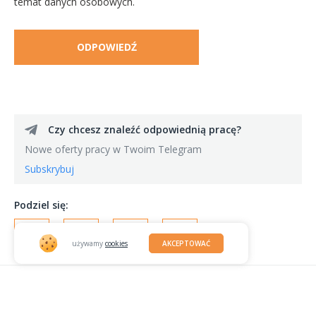
temat danych osobowych.
ODPOWIEDŹ
Czy chcesz znaleźć odpowiednią pracę?
Nowe oferty pracy w Twoim Telegram
Subskrybuj
Podziel się:
używamy
cookies
AKCEPTOWAĆ
© JOBITT
WARUNKI PŁATNOŚCI
|
POLITYKA PRYWATNOŚCI
|
2023
WARUNKI OUTSTAFFINGU