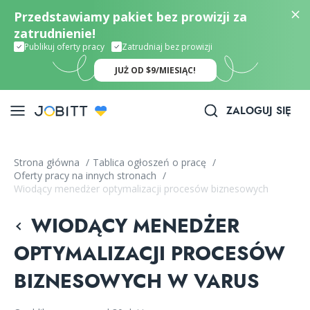
Przedstawiamy pakiet bez prowizji za
zatrudnienie!
Publikuj oferty pracy
Zatrudniaj bez prowizji
JUŻ OD $9/MIESIĄC!
ZALOGUJ SIĘ
Strona główna
/
Tablica ogłoszeń o pracę
/
Oferty pracy na innych stronach
/
Wiodący menedżer optymalizacji procesów biznesowych
WIODĄCY MENEDŻER
OPTYMALIZACJI PROCESÓW
BIZNESOWYCH W VARUS