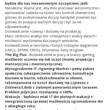
będzie dla nas niesamowitym szczęściem, jeśli:
Niezależny: Ważne jest, aby móc pracować autonomicznie i
wprowadzać zadania na koniec bez kontroli zewnętrznej;
gotowy do podejmowania decyzji: kandydat powinien być
gotowy do podjęcia ważnych decyzji i być za nie
odpowiedzialny;
Doświadczenie rozwoju i dostawy na produkcję;
Masz zdolności analityczne: Umiejętności analizy danych i
możliwość wyróżnienia kluczowych wniosków;
Doświadczenie w tworzeniu różnych rodzajów diagramów
(UMLS, BPMN, ERDS), strumienia, karty drogowe
The Big Plus
-doświadczenie w pracy w branży igaming.
możliwość uczenia się-lub uczyć (mamy projekcję i
mentoryczne i mentorystyczne);
Wynagrodzenie IT-/Igaming-Market i pełny pakiet
społeczny (ubezpieczenie zdrowotne, konsultacje
biurowe w biurze, odszkodowanie w siłowni,
rekompensata za koszt dostawy itp.);(pieszo z
Zvirinets/Libid) z zielonym panoramicznym tarasem.
Problem jeżyn jest rozwiązany o 100%;
Wakacje - będziesz miał 17 dni płatnych wakacji z
nieograniczoną (prawie) możliwością zgromadzenia dni
z ubiegłego roku;