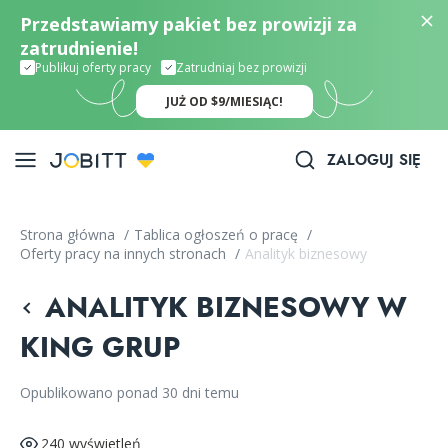
Przedstawiamy pakiet bez prowizji za
zatrudnienie!
Publikuj oferty pracy
Zatrudniaj bez prowizji
JUŻ OD $9/MIESIĄC!
ZALOGUJ SIĘ
Strona główna
/
Tablica ogłoszeń o pracę
/
Oferty pracy na innych stronach
/
Analityk biznesowy
ANALITYK BIZNESOWY W
KING GRUP
Opublikowano ponad 30 dni temu
240 wyświetleń