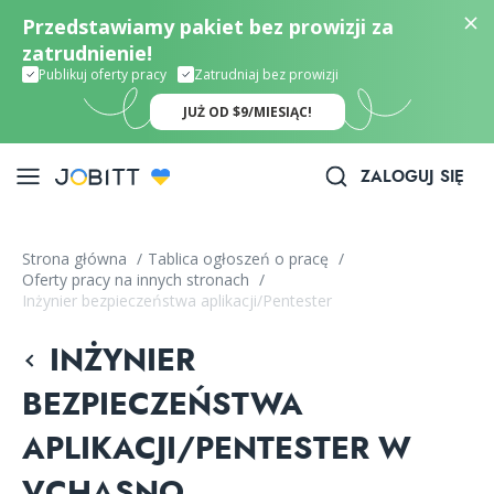
Przedstawiamy pakiet bez prowizji za
zatrudnienie!
Publikuj oferty pracy
Zatrudniaj bez prowizji
JUŻ OD $9/MIESIĄC!
ZALOGUJ SIĘ
Strona główna
/
Tablica ogłoszeń o pracę
/
Oferty pracy na innych stronach
/
Inżynier bezpieczeństwa aplikacji/Pentester
INŻYNIER
BEZPIECZEŃSTWA
APLIKACJI/PENTESTER W
VCHASNO