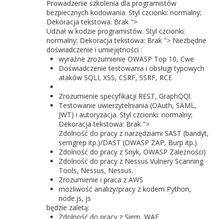
Prowadzenie szkolenia dla programistów
bezpiecznych kodowania. Styl czcionki: normalny;
Dekoracja tekstowa: Brak ">
Udział w kodzie programistów. Styl czcionki:
normalny; Dekoracja tekstowa: Brak "> Niezbędne
doświadczenie i umiejętności
:
wyraźne zrozumienie OWASP Top 10, Cwe
Doświadczenie testowania i obsługi typowych
ataków SQLI, XSS, CSRF, SSRF, RCE
Zrozumienie specyfikacji REST, GraphQQl.
Testowanie uwierzytelniania (OAuth, SAML,
JWT) i autoryzacja. Styl czcionki: normalny;
Dekoracja tekstowa: Brak ">
Zdolność do pracy z narzędziami SAST (bandyt,
semgrep itp.)/DAST (OWASP ZAP, Burp itp.)
Zdolność do pracy z Snyk, OWASP Zależności)
Zdolność do pracy z Nessus Vulnery Scanning
Tools, Nessus, Nessus.
Zrozumienie i praca z AWS
możliwość analizy/pracy z kodem Python,
node.js, js
będzie zaletą:
Zdolność do pracy z Siem, WAF