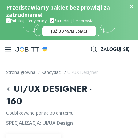
Przedstawiamy pakiet bez prowizji za
zatrudnienie!
Publikuj oferty pracy
Zatrudniaj bez prowizji
JUŻ OD $9/MIESIĄC!
ZALOGUJ SIĘ
Strona główna
/
Kandydaci
/
UI/UX Designer
UI/UX DESIGNER -
160
Opublikowano ponad 30 dni temu
SPECJALIZACJA:
UI/UX Design