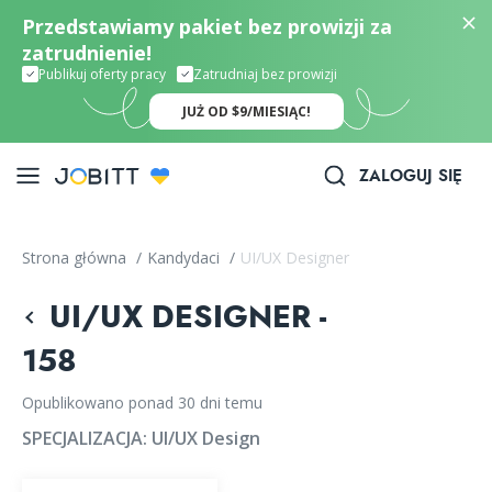
Przedstawiamy pakiet bez prowizji za
zatrudnienie!
Publikuj oferty pracy
Zatrudniaj bez prowizji
JUŻ OD $9/MIESIĄC!
ZALOGUJ SIĘ
Strona główna
/
Kandydaci
/
UI/UX Designer
UI/UX DESIGNER -
158
Opublikowano ponad 30 dni temu
SPECJALIZACJA:
UI/UX Design