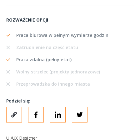
ROZWAŻENIE OPCJI
Praca biurowa w pełnym wymiarze godzin
Zatrudnienie na część etatu
Praca zdalna (pełny etat)
Wolny strzelec (projekty jednorazowe)
Przeprowadzka do innego miasta
Podziel się:
UI/UX Designer