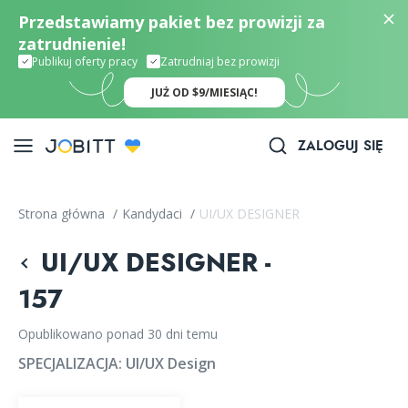
Przedstawiamy pakiet bez prowizji za
zatrudnienie!
Publikuj oferty pracy
Zatrudniaj bez prowizji
JUŻ OD $9/MIESIĄC!
ZALOGUJ SIĘ
Strona główna
/
Kandydaci
/
UI/UX DESIGNER
UI/UX DESIGNER -
157
Opublikowano ponad 30 dni temu
SPECJALIZACJA:
UI/UX Design