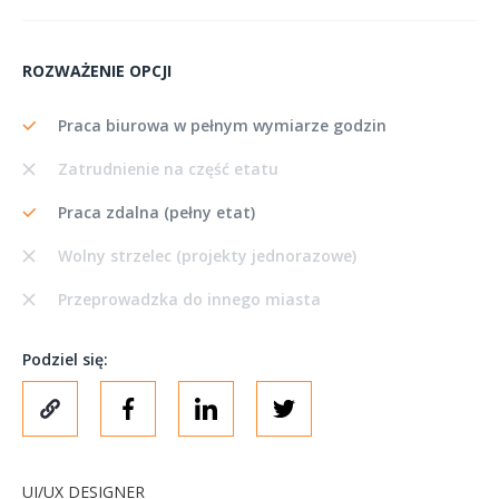
ROZWAŻENIE OPCJI
Praca biurowa w pełnym wymiarze godzin
Zatrudnienie na część etatu
Praca zdalna (pełny etat)
Wolny strzelec (projekty jednorazowe)
Przeprowadzka do innego miasta
Podziel się:
UI/UX DESIGNER