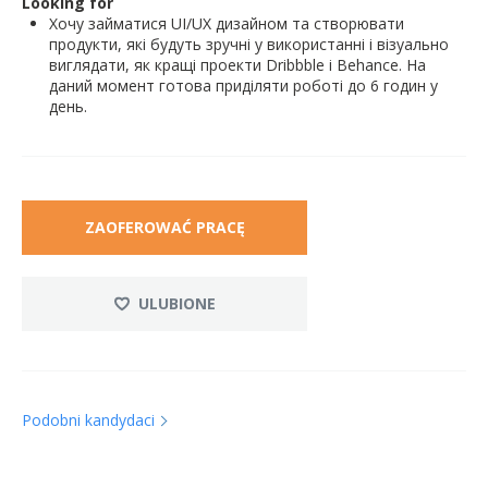
Looking for
Хочу займатися UI/UX дизайном та створювати
продукти, які будуть зручні у використанні і візуально
виглядати, як кращі проекти Dribbble і Behance. На
даний момент готова приділяти роботі до 6 годин у
день.
ZAOFEROWAĆ PRACĘ
ULUBIONE
Podobni kandydaci