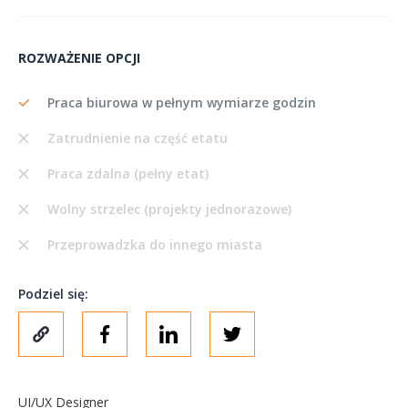
ROZWAŻENIE OPCJI
Praca biurowa w pełnym wymiarze godzin
Zatrudnienie na część etatu
Praca zdalna (pełny etat)
Wolny strzelec (projekty jednorazowe)
Przeprowadzka do innego miasta
Podziel się:
UI/UX Designer