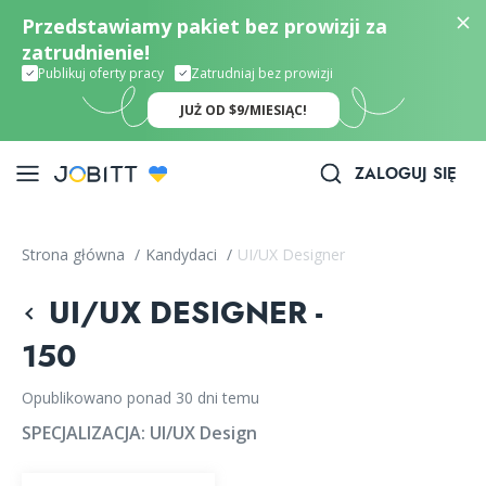
Przedstawiamy pakiet bez prowizji za
zatrudnienie!
Publikuj oferty pracy
Zatrudniaj bez prowizji
JUŻ OD $9/MIESIĄC!
ZALOGUJ SIĘ
Strona główna
/
Kandydaci
/
UI/UX Designer
UI/UX DESIGNER -
150
Opublikowano ponad 30 dni temu
SPECJALIZACJA:
UI/UX Design