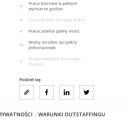
Praca biurowa w pełnym
wymiarze godzin
Zatrudnienie na część etatu
Praca zdalna (pełny etat)
Wolny strzelec (projekty
jednorazowe)
Przeprowadzka do innego
miasta
Podziel się:
PRYWATNOŚCI
|
WARUNKI OUTSTAFFINGU