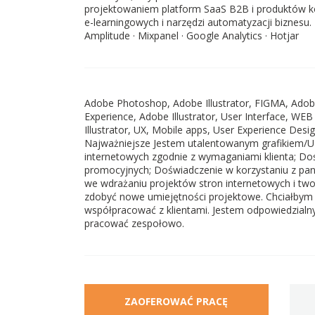
projektowaniem platform SaaS B2B i produktów k
e-learningowych i narzędzi automatyzacji biznesu.
Amplitude · Mixpanel · Google Analytics · Hotjar
Adobe Photoshop, Adobe Illustrator, FIGMA, Adob
Experience, Adobe Illustrator, User Interface, WE
Illustrator, UX, Mobile apps, User Experience Desi
Najważniejsze Jestem utalentowanym grafikiem/U
internetowych zgodnie z wymaganiami klienta; D
promocyjnych; Doświadczenie w korzystaniu z pan
we wdrażaniu projektów stron internetowych i two
zdobyć nowe umiejętności projektowe. Chciałbym 
współpracować z klientami. Jestem odpowiedzialny,
pracować zespołowo.
ZAOFEROWAĆ PRACĘ