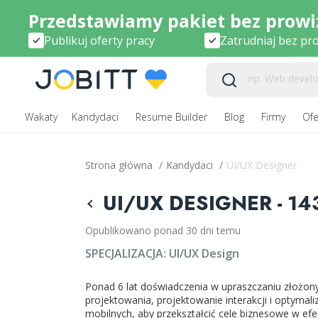
Przedstawiamy pakiet bez prowiz
Publikuj oferty pracy
Zatrudniaj bez pro
Wakaty
Kandydaci
Resume Builder
Blog
Firmy
Ofe
Strona główna
/
Kandydaci
/
UI/UX Designer
UI/UX DESIGNER - 14
Opublikowano ponad 30 dni temu
SPECJALIZACJA:
UI/UX Design
Ponad 6 lat doświadczenia w upraszczaniu złożony
projektowania, projektowanie interakcji i optymal
mobilnych, aby przekształcić cele biznesowe w e