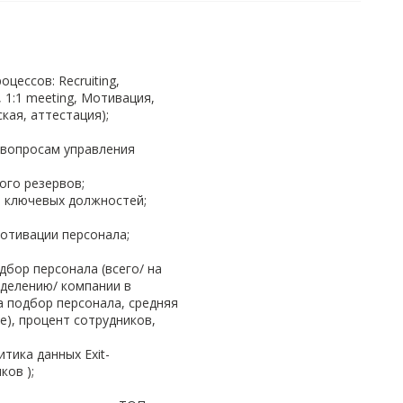
цессов: Recruiting,
, 1:1 meeting, Мотивация,
кая, аттестация);
 вопросам управления
ого резервов;
 ключевых должностей;
отивации персонала;
дбор персонала (всего/ на
зделению/ компании в
а подбор персонала, средняя
), процент сотрудников,
тика данных Exit-
ков );