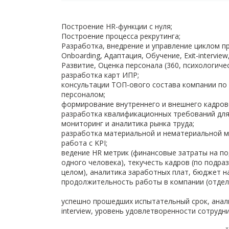
Построение HR-функции с нуля;
Построение процесса рекрутинга;
Разработка, внедрение и управление циклом про
Onboarding, Адаптация, Обучение, Exit-interview
Развитие, Оценка персонала (360, психологичес
разработка карт ИПР;
консультации ТОП-ового состава компании по
персоналом;
формирование внутреннего и внешнего кадров
разработка квалификационных требований для
мониторинг и аналитика рынка труда;
разработка материальной и нематериальной м
работа с KPI;
ведение HR метрик (финансовые затраты на по
одного человека), текучесть кадров (по подра
целом), аналитика заработных плат, бюджет н
продолжительность работы в компании (отделе
успешно прошедших испытательный срок, анали
interview, уровень удовлетворенности сотрудни