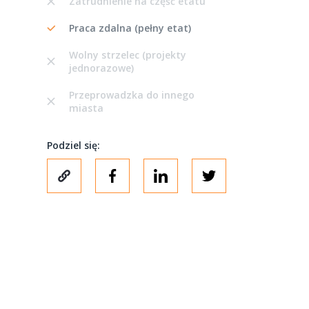
Zatrudnienie na część etatu
Praca zdalna (pełny etat)
Wolny strzelec (projekty
jednorazowe)
Przeprowadzka do innego
miasta
Podziel się: