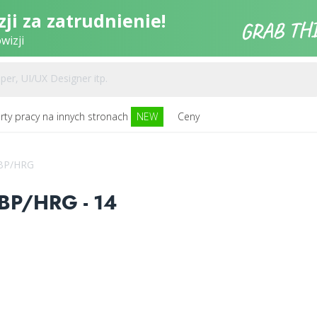
ji za zatrudnienie!
wizji
rty pracy na innych stronach
NEW
Ceny
RBP/HRG
P/HRG - 14