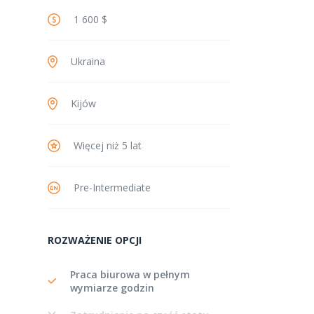
1 600 $
Ukraina
Kijów
Więcej niż 5 lat
Pre-Intermediate
ROZWAŻENIE OPCJI
Praca biurowa w pełnym
wymiarze godzin