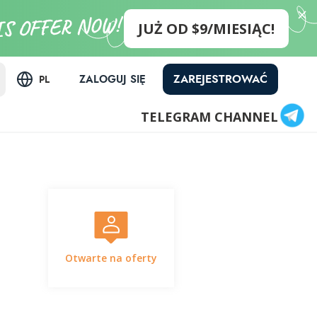
JUŻ OD $9/MIESIĄC!
ZAREJESTROWAĆ
ZALOGUJ SIĘ
PL
TELEGRAM CHANNEL
Otwarte na oferty