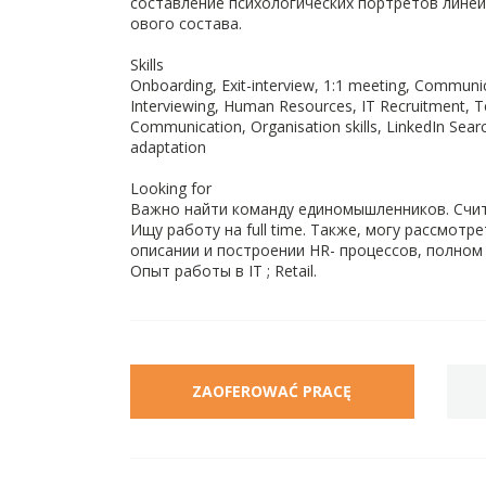
составление психологических портретов линей
ового состава.
Skills
Onboarding, Exit-interview, 1:1 meeting, Communic
Interviewing, Human Resources, IT Recruitment, T
Communication, Organisation skills, LinkedIn Sear
adaptation
Looking for
Важно найти команду единомышленников. Счита
Ищу работу на full time. Также, могу рассмот
описании и построении HR- процессов, полном 
Опыт работы в IT ; Retail.
ZAOFEROWAĆ PRACĘ