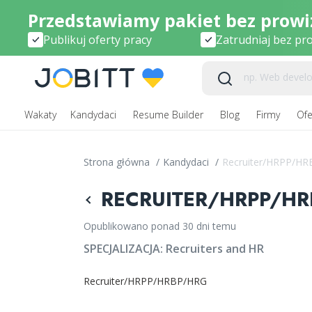
Przedstawiamy pakiet bez prowiz
Publikuj oferty pracy
Zatrudniaj bez pro
Wakaty
Kandydaci
Resume Builder
Blog
Firmy
Ofe
Strona główna
/
Kandydaci
/
Recruiter/HRPP/H
RECRUITER/HRPP/HRB
Opublikowano ponad 30 dni temu
SPECJALIZACJA:
Recruiters and HR
Recruiter/HRPP/HRBP/HRG