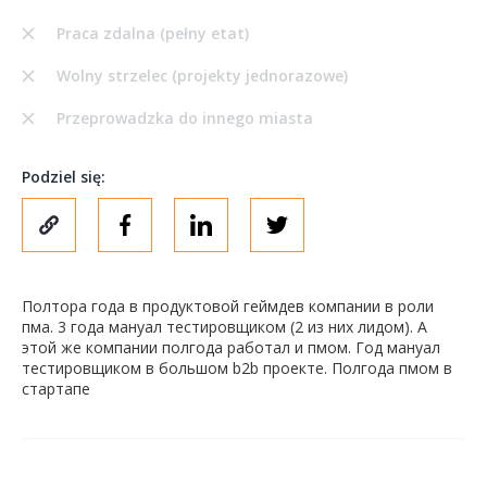
Praca zdalna (pełny etat)
Wolny strzelec (projekty jednorazowe)
Przeprowadzka do innego miasta
Podziel się:
Полтора года в продуктовой геймдев компании в роли
пма. 3 года мануал тестировщиком (2 из них лидом). А
этой же компании полгода работал и пмом. Год мануал
тестировщиком в большом b2b проекте. Полгода пмом в
стартапе