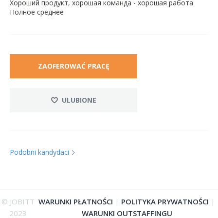
Хороший продукт, хорошая команда - хорошая работа
Полное среднее
ZAOFEROWAĆ PRACĘ
ULUBIONE
Podobni kandydaci
© JOBITT
WARUNKI PŁATNOŚCI
|
POLITYKA PRYWATNOŚCI
|
2023
WARUNKI OUTSTAFFINGU