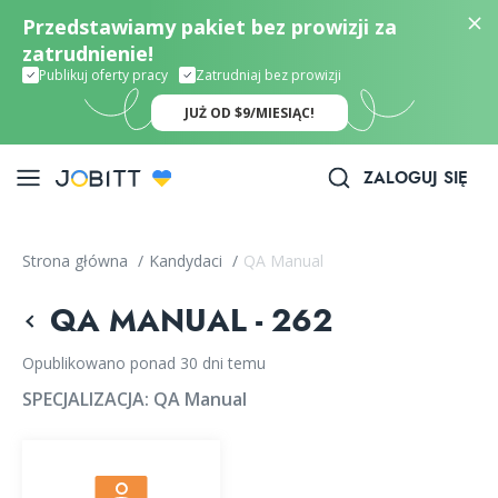
Przedstawiamy pakiet bez prowizji za
zatrudnienie!
Publikuj oferty pracy
Zatrudniaj bez prowizji
JUŻ OD $9/MIESIĄC!
ZALOGUJ SIĘ
Strona główna
/
Kandydaci
/
QA Manual
QA MANUAL - 262
Opublikowano ponad 30 dni temu
SPECJALIZACJA:
QA Manual