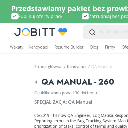
Przedstawiamy pakiet bez prowiz
Publikuj oferty pracy
Zatrudniaj bez pro
Wakaty
Kandydaci
Resume Builder
Blog
Firmy
Ofe
Strona główna
/
Kandydaci
/
QA Manual
QA MANUAL - 260
Opublikowano ponad 30 dni temu
SPECJALIZACJA:
QA Manual
06/2019 - till now QA Engineer, LogiMatika Responsi
Reporting errors in the Bug Tracking System Manti
prioritization of tasks, control of terms and qualit