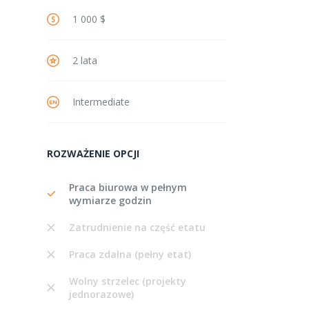
1 000 $
2 lata
Intermediate
ROZWAŻENIE OPCJI
Praca biurowa w pełnym
wymiarze godzin
Zatrudnienie na część etatu
Praca zdalna (pełny etat)
Wolny strzelec (projekty
jednorazowe)